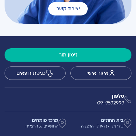
יצירת קשר
זימון תור
איזור אישי
כניסת רופאים
טלפון
09-9592999
בית החולים
מרכז מומחים
שד' אלי לנדאו 7 , הרצליה
החושלים 6, הרצליה