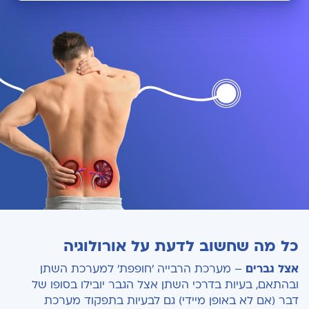
כל מה שחשוב לדעת על אורולוגיה
אורולוגיה מטפלת בתופעות בריאותיות שונות,
מגוון הבעיות שרופא אורולוג עוסק בהן:
המתפתחות במערכות השתן (גברים ונשים) וכן
במערכת הרבייה הגברית. בהרצליה מדיקל סנטר,
טיפולים וניתוחים שניתן לבצע אצלנו:
אנו מציעים לכם מגוון רחב של פתרונות
ניתוחים רובוטיים באורולוגיה
מתקדמים בתחום האורולוגיה, המתבצים על ידי
מיטב האורולוגים הבכירים והמנוסים שלנו.
למה לבצע ניתוחים וטיפולים אורולוגיים בהרצליה
מדיקל סנטר?
זימון תור
לרופאים בתחום
כל מה שחשוב לדעת על אורולוגיה
אצל גברים
– מערכת הרבייה 'חופפת' למערכת השתן
ובהתאם, בעיות בדרכי השתן אצל הגבר יובילו בסופו של
דבר (אם לא באופן מיידי) גם לבעיות בתפקוד מערכת