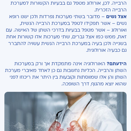
הרבייה. לכן, אורולוג מטפל גם בבעיות הקשורות למערכת
הרבייה הזכרית.
אצל נשים
– מדובר בשתי מערכות נפרדות ולכן ישנו רופא
נשים – אשר תפקידו לטפל במערכת הרבייה הנשית,
ואורולוג – אשר מטפל בבעיות בדרכי השתן של האישה. עם
זאת, ממש כמו אצל גברים, שתי מערכות אלו קשורות אחת
בשנייה ולכן בעיה במערכת הרבייה הנשית עשויה להתברר
גם כבעיה אורולוגית.
הידעתם?
האורולוגיה אינה מתמקדת אך ורק במערכות
השתן והרבייה. הכליות נחשבות גם כן לאחד מאיברי מערכת
השתן והן אלו שמווסתות וקובעות בין היתר את ריכוזו לפני
שהוא יוצא מהגוף, דרך השופכה.