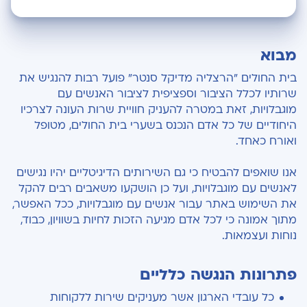
מבוא
מבוא
פתרונות הנגשה כלליים
בית החולים "הרצליה מדיקל סנטר" פועל רבות להנגיש את
פתרונות הנגשה ללקויות ראייה
שרותיו לכלל הציבור וספציפית לציבור האנשים עם
מוגבלויות, זאת במטרה להעניק חוויית שרות העונה לצרכיו
פתרונות הנגשה ללקויות שמיעה
היחודיים של כל אדם הנכנס בשערי בית החולים, מטופל
ואורח כאחד.
פניה לרכז הנגישות
אנו שואפים להבטיח כי גם השירותים הדיגיטליים יהיו נגישים
הנגשת אתר זה בוצעה על ידי חברת הנגשת אתרים
לאנשים עם מוגבלויות, ועל כן הושקעו משאבים רבים להקל
- "נגיש בקליק"
את השימוש באתר עבור אנשים עם מוגבלויות, ככל האפשר,
כיצד עובדת ההנגשה באתר?
מתוך אמונה כי לכל אדם מגיעה הזכות לחיות בשוויון, כבוד,
נוחות ועצמאות.
אפשרויות הנגישות בתפריט
פתרונות הנגשה כלליים
שימוש ברכיבים ואתרי צד שלישי:
כל עובדי הארגון אשר מעניקים שירות ללקוחות
זימון תור דיגיטלי