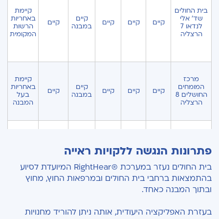
בית החולים
קיימת
שד' אלי
קיים
באחריות
קיים
קיים
קיים
קיים
לנדאו 7
במבנה
הרשות
הרצליה
המקומית
מרכז
קיימת
המומחים
קיים
באחריות
קיים
קיים
קיים
קיים
החושלים 8
במבנה
בעל
הרצליה
המבנה
מרכז
קיימת
המומחים
קיים
באחריות
פתרונות הנגשה ללקויות ראייה
קיים
קיים
קיים
קיים
החושלים 6
במבנה
בעל
הרצליה
המבנה
בית החולים נעזר במערכת
®
RightHear המיועדת לסיוע
בהתמצאות ברחבי בית החולים ובמרפאות החוץ, מחוץ
ובתוך המבנה כאחד.
בעזרת האפליקציה היעודית, אותה ניתן להוריד מחנויות