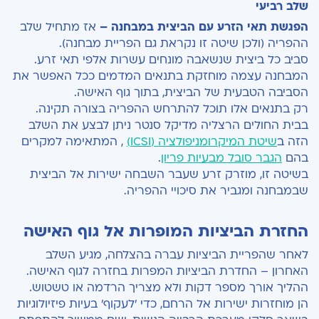
שלב רביעי
הפגשת תאי הזרע עם הביצית במבחנה –
אז מתחיל שלב
ההפריה (ולכן שיטה זו נקראת גם הפריית מבחנה).
סביב כל ביצית שנשאבה מונחים עשרות אלפי תאי זרע.
המבחנה עצמה מוחזקת בתנאים המדמים ככל האפשר את
הסביבה הטבעית של הביצית, בתוך גוף האישה.
רק בתנאים אלו תוכל להתרחש ההפריה בצורה תקינה.
בבית החולים הרצליה מדיקל סנטר ניתן לבצע את השלב
הזה ב
שיטת המיקרומניפולציה (ICSI)
, המתאימה למקרים
בהם
הגבר סובל מבעיות פריון
.
בשיטה זו, מוזרק זרע שעבר השבחה ישירות אל הביצית
שבמבחנה ומגביר את סיכויי ההפריה.
החזרת הביציות המופרות אל גוף האישה
לאחר שהפריית הביציות עברה בהצלחה, מגיע השלב
האחרון – החדרת הביציות המפרות בחזרה לגוף האישה.
ההליך אורך מספר דקות ולא מצריך הרדמה או טשטוש.
הן מוחזרות ישירות אל הרחם, כדי 'לעקוף' בעיות פיזיולוגיות