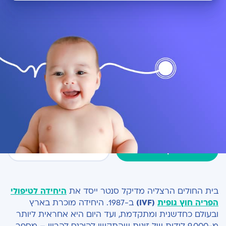
מדוע יש צורך בתהליך ההפריה החוץ גופית?
זוגות רבים נאלצים לעבור טיפולי פוריות, לאחר
הפריה חוץ גופית – שלבים
שלא הצליחו להרות בדרך הטבע. ההחלטה על
טיפולים אלו מתקבלת בדרך כלל לאחר שנה
החזרת הביציות המופרות אל גוף האישה
רצופה של ניסיונות, אז מנסה להבין הצוות הרפואי
מעקב והגברת הסיכוי להריון
מהן הסיבות לחוסר הפוריות. בהתאם לתוצאות,
ולרוב רק לאחר ניסיונות אחרים שלא צלחו,
הקפאת עוברים
מסכמים בני הזוג על הפריה חוץ גופית – מטיפולי
מרפאת אמא
הפוריות היעילים ביותר שקיימים היום.
זימון תור
לרופאים בתחום
בית החולים הרצליה מדיקל סנטר ייסד את
היחידה לטיפולי
הפריה חוץ גופית
(IVF)
ב-1987. היחידה מוכרת בארץ
ובעולם כחדשנית ומתקדמת, ועד היום היא אחראית ליותר