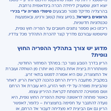
מ-9,000 לידות של זוגות שהתקשו להיכנס להריון – מספר
יוצא דופן, שמעניק ליחידה הכרה בינלאומית נרחבת.
בהרצליה מדיקל סנטר מבצעים
טיפולי הפריה ע"י בכירי
הרופאים בישראל
, בסיוע צוות קשוב ורגיש, ובאמצעות
טכנולוגיות חדשניות.
ריכזנו כאן מספר נתונים חשובים על הפריה חוץ גופית,
שישמשו עבורכם מדריך קצר להכרת התהליך מכל צדדיו.
מדוע יש צורך בתהליך ההפריה החוץ
גופית?
הריון בדרך הטבע נוצר כך: במהלך המחזור החודשי,
משתחררת ביצית אחת בשלה (או יותר) מן השחלה ועוברת
אל החצוצרה, שם היא אמורה לפגוש בתאי זרע.
במקביל, מתעבה רירית הרחם כהכנה לקראת הריון. לאחר
שהביצית מופרה על ידי תאי הזרע, היא עוברת אל הרחם
ושם ממשיכה להתפתח לקראת ההיריון עצמו.
כאשר פותחה לראשונה שיטת ההפריה החוץ גופית, היא
נועדה להתגבר על חסימה בחצוצרות – כלומר, לאפשר
הריון גם אם הביצית לא מצליחה לעבור אל הרחם, או