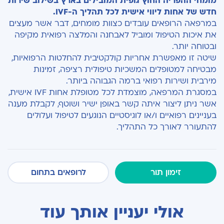
מומחי ההפריה החוץ גופית המובילים בארץ בשילוב שירות
חדש של אחות ליווי אישית לכל תהליך ה
-IVF.
במרפאה הרופאים עובדים כצוות מומחים, דבר אשר מעצים
את איכות הטיפול ומוביל לאבחנה והמלצה רפואית מקיפה
ובטוחה יותר.
שיטה זו מאפשרת אחריות קולקטיבית להחלטות הרפואיות,
מבטיחה למטופלים המשכיות טיפולית רציפה, זמינות
מירבית ושירות רפואי ברמה הגבוהה ביותר.
במסגרת המרפאה, מוצמדת לכל מטופלת אחות IVF
אישית,
אשר ניתן ליצור איתה קשר באופן ישיר ושוטף
, לקבלת מענה
בעניינים רפואיים ו/או לוגיסטיים הנוגעים לטיפול ועלולים
להתעורר לאורך כל התהליך
.
זימון תור
לרופאים בתחום
אולי יעניין אותך עוד