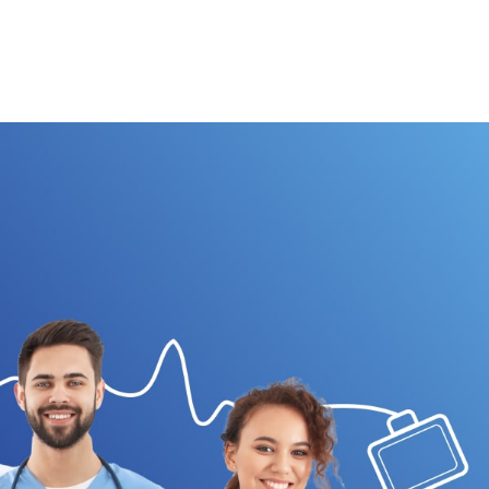
כבר במפגש הראשון איתנו תגלו שלעבוד
בהרצליה מדיקל סנטר זה אומר לעבוד בסביבה
אנושית איכותית של אנשים עם תשוקה לתרום,
להשפיע, לשפר. לעבוד במקום מאתגר, מלא עניין
וסיפוק. לעבוד בהרצליה מדיקל סנטר זה להרגיש
חלק ממשפחה. לדעת שיש לך כתובת, שרואים
אותך. לחוש ביטחון תעסוקתי, אופק מקצועי
וליהנות ממסלולי למידה והתפתחות.
לכל המשרות
הגישו מועמדות