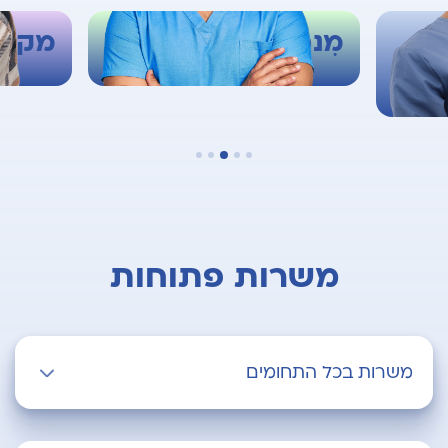
ות
מִנהל האֲחָיוּת
מקצו
משרות פתוחות
משרות בכל התחומים