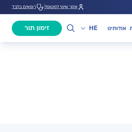
אזור אישי למטופל
רופאים בלבד
HE
זימון תור
אודותינו
EN
צנתורים
מרכז המוז MOHS
The International Department
RU
ל במחלות
צרו קשר
קרדיולוגיה
מרפאת טרום ניתוח
AR
ולוגיה)
מכון EMG
רפואת כאב
 בערמונית
רדיולוגיה
בנק הזרע ותרומת ביצית B-
גיה רובוטית
MOM