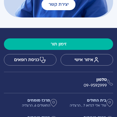
יצירת קשר
זימון תור
איזור אישי
כניסת רופאים
טלפון
09-9592999
בית החולים
מרכז מומחים
שד' אלי לנדאו 7 , הרצליה
החושלים 6, הרצליה