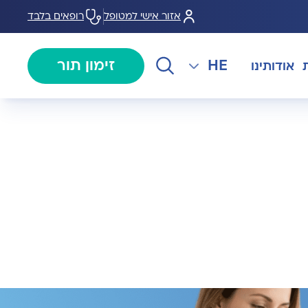
אזור אישי למטופל
רופאים בלבד
HE
זימון תור
אודותינו
EN
צנתורים
מרכז המוז MOHS
The International Department
RU
ל במחלות
צרו קשר
קרדיולוגיה
מרפאת טרום ניתוח
AR
ולוגיה)
מכון EMG
רפואת כאב
 בערמונית
רדיולוגיה
בנק הזרע ותרומת ביצית B-
גיה רובוטית
MOM