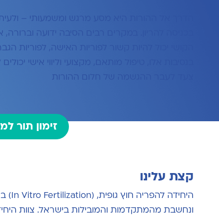
הדרך אל ההורות היא מסע מרגש ומשמעותי – ולעית
בכניסה להריון. במקרים רבים הסיבה ידועה וברורה, 
הקושי יכול להיות קשור לפוריות האישה
, לפוריות הגב
בנסיבות אלו, טיפול מותאם, מקצועי וליווי אישי יכו
צעד לעבר ההגשמה של חלום ההורות
זימון תור למ
קצת עלינו
היחידה להפריה חוץ גופית, (
In Vitro Fertilization
ונחשבת מהמתקדמות והמובילות בישראל. צוות היחידה