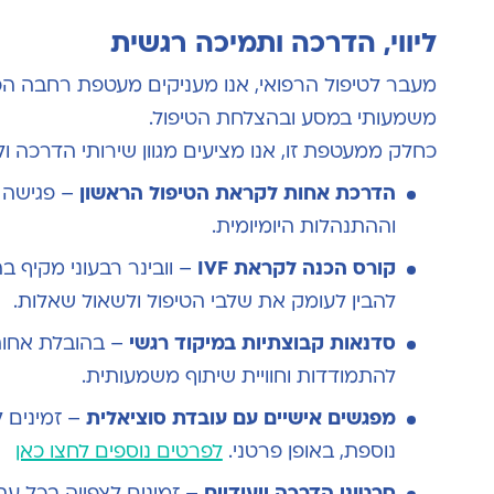
ליווי, הדרכה ותמיכה רגשית
מעבר לטיפול הרפואי, אנו מעניקים מעטפת רחבה הכ
משמעותי במסע ובהצלחת הטיפול.
כחלק ממעטפת זו, אנו מציעים מגוון שירותי הדרכה וליו
הדרכת אחות לקראת הטיפול הראשון
– פגישה 
וההתנהלות היומיומית.
קורס הכנה לקראת
IVF
– וובינר רבעוני מקיף ב
להבין לעומק את שלבי הטיפול ולשאול שאלות.
סדנאות קבוצתיות במיקוד רגשי
– בהובלת אחות 
להתמודדות וחוויית שיתוף משמעותית.
מפגשים אישיים עם עובדת סוציאלית
– זמינים 
נוספת, באופן פרטני.
לפרטים נוספים לחצו כאן
סרטוני הדרכה ייעודיים
– זמינים לצפייה בכל עת