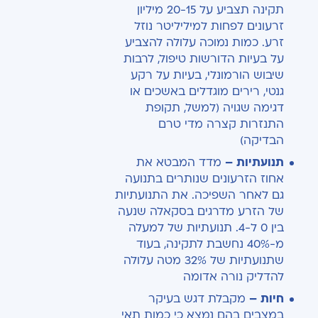
תקינה תצביע על 20-15 מיליון
זרעונים לפחות למיליליטר נוזל
זרע. כמות נמוכה עלולה להצביע
על בעיות הדורשות טיפול, לרבות
שיבוש הורמונלי, בעיות על רקע
גנטי, רירים מוגדלים באשכים או
דגימה שגויה (למשל, תקופת
התנזרות קצרה מדי טרם
הבדיקה)
תנועתיות –
מדד המבטא את
אחוז הזרעונים שנותרים בתנועה
גם לאחר השפיכה. את התנועתיות
של הזרע מדרגים בסקאלה שנעה
בין 0 ל-4. תנועתיות של למעלה
מ-40% נחשבת לתקינה, בעוד
שתנועתיות של 32% מטה עלולה
להדליק נורה אדומה
חיות –
מקבלת דגש בעיקר
במצבים בהם נמצא כי כמות תאי