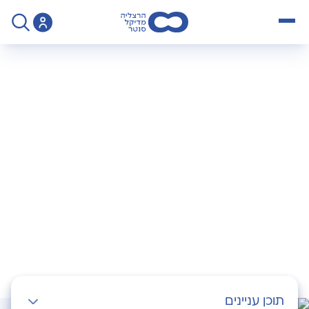
open menu
>
בדיקת זרע ופענוח התוצאות
בדיקת זרע ופענוח
התוצאות
תוכן עניינים