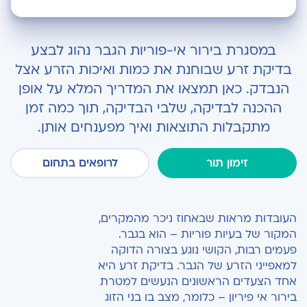
איך עושים בדיקת זרע?
במסגרת בירור אי-פוריות הגבר נהוג לבצע
תוצאות בדיקת זרע
בדיקת זרע שבוחנת את כמות ואיכות הזרע אצל
הנבדק. כאן תמצאו את המדריך המלא על אופן
מה עושים לאחר בדיקת הזרע?
ההכנה לבדיקה, שלבי הבדיקה, תוך כמה זמן
היתרונות של בדיקות זרע בהרצליה מדיקל סנטר
מתקבלות התוצאות ואיך מפענחים אותן.
זימון תור
לרופאים בתחום
העובדות מראות שבאחוז ניכר מהמקרים,
המקור של בעיות פוריות – הוא בגבר.
פעמים רבות, הקושי נוגע בצורה הדוקה
למאפייני הזרע של הגבר. בדיקת זרע היא
אחד הצעדים הראשונים הנעשים למטרת
בירור אי פיריון – כלומר, מצב בו בני הזוג