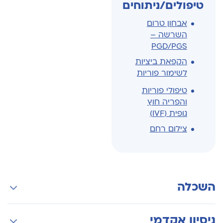
טיפולים/ניתוחים
אבחון טרום
השרשה –
PGD/PGS
הקפאת ביציות
לשימור פוריות
טיפולי פוריות
והפריה חוץ
גופית (IVF)
צילום רחם
השכלה
לימודי רפואה אונ' בן גוריון בנגב התמחות במיילדות
ניסיון אקדמי