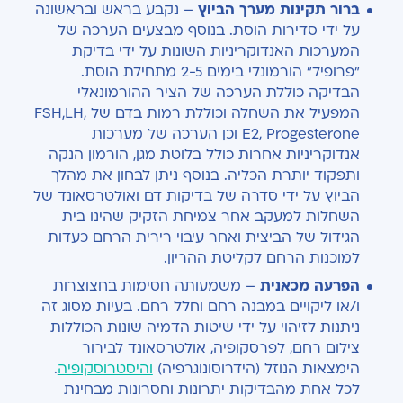
ברור תקינות מערך הביוץ
– נקבע בראש ובראשונה
על ידי סדירות הוסת. בנוסף מבצעים הערכה של
המערכות האנדוקריניות השונות על ידי בדיקת
"פרופיל" הורמונלי בימים 2-5 מתחילת הוסת.
הבדיקה כוללת הערכה של הציר ההורמונאלי
המפעיל את השחלה וכוללת רמות בדם של FSH,LH,
E2, Progesterone וכן הערכה של מערכות
אנדוקריניות אחרות כולל בלוטת מגן, הורמון הנקה
ותפקוד יותרת הכליה. בנוסף ניתן לבחון את מהלך
הביוץ על ידי סדרה של בדיקות דם ואולטרסאונד של
השחלות למעקב אחר צמיחת הזקיק שהינו בית
הגידול של הביצית ואחר עיבוי רירית הרחם כעדות
למוכנות הרחם לקליטת ההריון.
הפרעה מכאנית
– משמעותה חסימות בחצוצרות
ו/או ליקויים במבנה רחם וחלל רחם. בעיות מסוג זה
ניתנות לזיהוי על ידי שיטות הדמיה שונות הכוללות
צילום רחם, לפרסקופיה, אולטרסאונד לבירור
הימצאות הנוזל (הידרוסונוגרפיה)
והיסטרוסקופיה
.
לכל אחת מהבדיקות יתרונות וחסרונות מבחינת