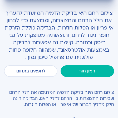
מה זה אי פריון?
צילום רחם היא בדיקת הדמיה המיועדת להעריך
ברור אי פריון
את חלל הרחם והחצוצרות, ומבוצעת כדי לבחון
אי פריון או הפלות חוזרות. הבדיקה כוללת הזרקת
איך מתבצע צילום רחם באמצעות רנטגן וחומר ניגוד?
חומר ניגוד לרחם, ותוצאותיה מסופקות על גבי
האם יש תופעות לוואי?
דיסק וכתובה. קיימת גם אפשרות לבדיקה
באמצעות אולטרסאונד, שמהווה חלופה פחות
מה הם התנאים לביצוע צילום רחם עם רנטגן?
פולשנית עם פרופיל סיכון נמוך.
איך מתבצע צילום רחם באמצעות אולטרסאונד?
זימון תור
לרופאים בתחום
האם יש תופעות לוואי?
מה הם התנאים לביצוע צילום רחם עם אולטרסאונד?
צילום רחם הינה בדיקת הדמיה המדגימה את חלל הרחם
ועבירות החצוצרות בין הרחם לחלל האגן. הבדיקה הינה
חלק מהליך הברור של אי פריון או הפלות חוזרות.