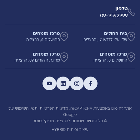
טלפון
09-9592999
בית החולים
מרכז מומחים
שד' אלי לנדאו 7 , הרצליה
החושלים 6, הרצליה
מרכז מומחים
מרכז מומחים
החושלים 8, הרצליה
מדינת היהודים 89, הרצליה
אתר זה מוגן באמצעות reCAPTCHA,
מדיניות הפרטיות
ותנאי השימוש
של
Google
© כל הזכויות שמורות להרצליה מדיקל סנטר
עיצוב ופיתוח HYBRID