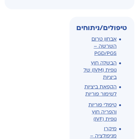
טיפולים/ניתוחים
אבחון טרום
השרשה –
PGD/PGS
הבשלה חוץ
גופית (IVM) של
ביציות
הקפאת ביציות
לשימור פוריות
טיפולי פוריות
והפריה חוץ
גופית (IVF)
מיקרו
מניפולציה –