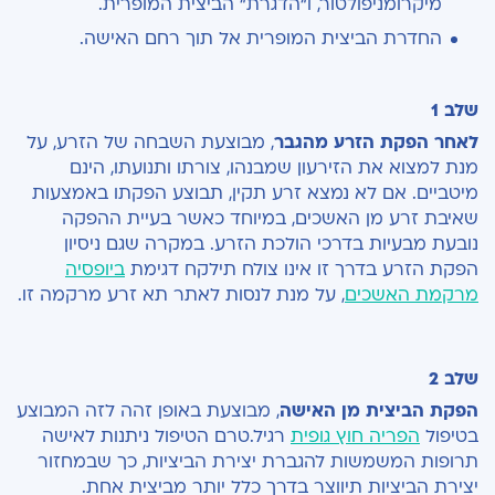
מיקרומניפולטור, ו“הדגרת“ הביצית המופרית.
החדרת הביצית המופרית אל תוך רחם האישה.
שלב 1
לאחר הפקת הזרע מהגבר
, מבוצעת השבחה של הזרע, על
מנת למצוא את הזירעון שמבנהו, צורתו ותנועתו, הינם
מיטביים. אם לא נמצא זרע תקין, תבוצע הפקתו באמצעות
שאיבת זרע מן האשכים, במיוחד כאשר בעיית ההפקה
נובעת מבעיות בדרכי הולכת הזרע. במקרה שגם ניסיון
הפקת הזרע בדרך זו אינו צולח תילקח דגימת
ביופסיה
מרקמת האשכים
, על מנת לנסות לאתר תא זרע מרקמה זו.
שלב 2
הפקת הביצית מן האישה
, מבוצעת באופן זהה לזה המבוצע
בטיפול
הפריה חוץ גופית
רגיל.טרם הטיפול ניתנות לאישה
תרופות המשמשות להגברת יצירת הביציות, כך שבמחזור
יצירת הביציות תיווצר בדרך כלל יותר מביצית אחת.