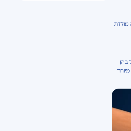
 מולדת
פל בהן
מיוחד