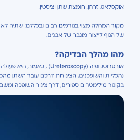
אוקסלאט, זרחן, חומצת שתן וציסטין.
מקור המחלה מצוי בגורמים רבים ובכללם: שתיה לא מס
של הגוף לייצור מוגבר של אבנים.
מהו מהלך הבדיקה?
אורטרוסקופיה (Ureteroscopy
(הכליות והשופכנים, הצינורות דרכם עובר השתן מהכ
בקוטר מילימטרים ספורים, דרך צינור השופכה ומשם 