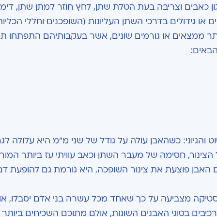
ן כאבים וצריבה בעת הטלת שתן, לחץ חוזר למתן שתן, דימו
 או גידולים בדרכי השתן העליונות (השופכנים וחללי הכליות
ר ממצאים או גורמים שונים, אשר בעקבותיהם התפתחו תס
הבאים:
והגיוני: כשהאבן עולה על גודל של שני מ"מ היא עלולה לגר
ינור, חסימה של מעבר השתן וכאב עוויתי עז ביותר המור
האבן פוצעת את צינור השופכה, היא גורמת גם להופעת דם
טיקה מצביעה על כך שאחד מכל עשרה בני אדם יסבלו, או 
פעה במהלך חייהם. עד היום נתגלו מעל 200 מרכיבים בסוגי האבנים השונות, אולם מתוכם השכיחים ב