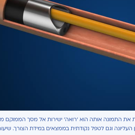
ת התמונה אותה הוא 'רואה' ישירות אל מסך הממוקם מול
 העליונה וגם לטפל נקודתית בממצאים במידת הצורך. שיעור