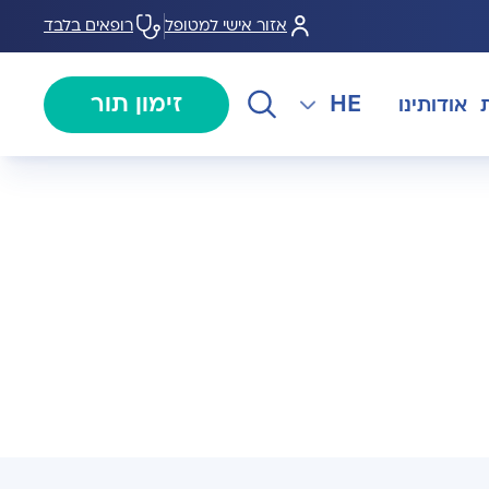
אזור אישי למטופל
רופאים בלבד
HE
זימון תור
אודותינו
EN
צנתורים
מרכז המוז MOHS
The International Department
RU
ל במחלות
צרו קשר
קרדיולוגיה
מרפאת טרום ניתוח
AR
ולוגיה)
מכון EMG
רפואת כאב
 בערמונית
רדיולוגיה
בנק הזרע ותרומת ביצית B-
גיה רובוטית
MOM