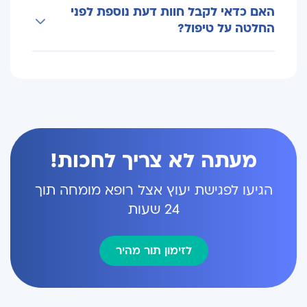
האם כדאי לקבל חוות דעת נוספת לפני
בין יעילות הטיפול לבין השפעתו האפשרית על
המתאים.
החלטה על טיפול?
תפקוד השתן, התפקוד המיני ואיכות החיים.
התאמה אישית של הטיפול וליווי רפואי מקצועי
במקרים רבים חוות דעת נוספת יכולה לעזור להבין
יכולים להפחית סיכונים ולשפר את תהליך
טוב יותר את מצב המחלה ואת אפשרויות הטיפול.
ההחלמה.
הדבר חשוב במיוחד כאשר קיימות מספר חלופות
טיפוליות, כמו מעקב פעיל, ניתוח, קרינה או טיפול
ממוקד.
מעתה לא צריך לחכות!
הגיעו לפגישת יעוץ אצל רופא מומחה תוך
24 שעות
לזימון תור מהיר