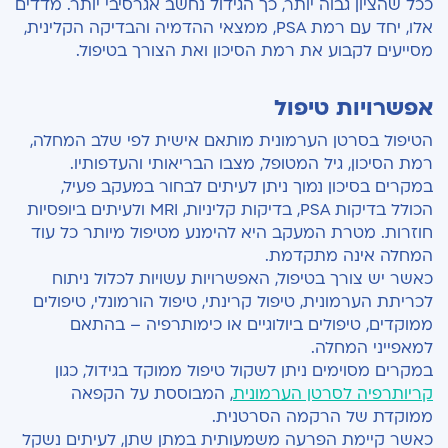
ככל שהציון גבוה יותר, כך הגידול נחשב אגרסיבי יותר. מדדים
אלו, יחד עם רמת PSA, ממצאי ההדמיה והבדיקה הקלינית,
מסייעים לקבוע את רמת הסיכון ואת הצורך בטיפול.
אפשרויות טיפול
הטיפול בסרטן הערמונית מותאם אישית לפי שלב המחלה,
רמת הסיכון, גיל המטופל, מצבו הבריאותי והעדפותיו.
במקרים בסיכון נמוך ניתן לעיתים לבחור במעקב פעיל,
הכולל בדיקות PSA, בדיקות קליניות, MRI ולעיתים ביופסיות
חוזרות. מטרת המעקב היא להימנע מטיפול מיותר כל עוד
המחלה אינה מתקדמת.
כאשר יש צורך בטיפול, האפשרויות עשויות לכלול ניתוח
לכריתת הערמונית, טיפול קרינתי, טיפול הורמונלי, טיפולים
ממוקדים, טיפולים ביולוגיים או כימותרפיה – בהתאם
למאפייני המחלה.
במקרים מסוימים ניתן לשקול טיפול ממוקד בגידול, כגון
קריותרפיה לסרטן הערמונית
, המבוססת על הקפאה
ממוקדת של הרקמה הסרטנית.
כאשר קיימת הפרעה משמעותית במתן שתן, לעיתים נשקל