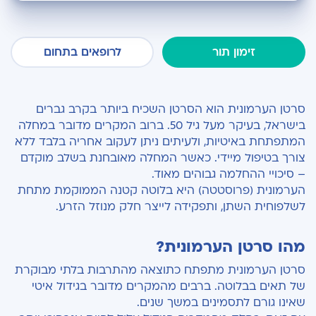
מהו סרטן הערמונית?
שכיחות המחלה
זימון תור
לרופאים בתחום
גורמי סיכון
תסמינים
סרטן הערמונית הוא הסרטן השכיח ביותר בקרב גברים
בישראל, בעיקר מעל גיל 50. ברוב המקרים מדובר במחלה
אבחון ובדיקות
המתפתחת באיטיות, ולעיתים ניתן לעקוב אחריה בלבד ללא
צורך בטיפול מיידי. כאשר המחלה מאובחנת בשלב מוקדם
מדד גליסון (Gleason Score) ודירוג המחלה
– סיכויי ההחלמה גבוהים מאוד.
הערמונית (פרוסטטה) היא בלוטה קטנה הממוקמת מתחת
אפשרויות טיפול
לשלפוחית השתן, ותפקידה לייצר חלק מנוזל הזרע.
סיבוכים אפשריים
מהו סרטן הערמונית?
סיכויי החלמה
סרטן הערמונית מתפתח כתוצאה מהתרבות בלתי מבוקרת
למה לבחור בהרצליה מדיקל סנטר?
של תאים בבלוטה. ברבים מהמקרים מדובר בגידול איטי
שאינו גורם לתסמינים במשך שנים.
קביעת תור לייעוץ