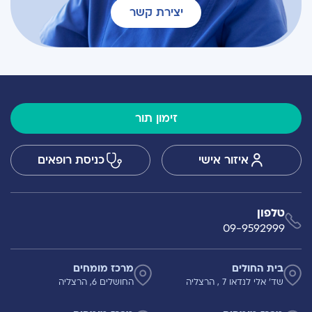
יצירת קשר
זימון תור
איזור אישי
כניסת רופאים
טלפון
09-9592999
בית החולים
מרכז מומחים
שד' אלי לנדאו 7 , הרצליה
החושלים 6, הרצליה