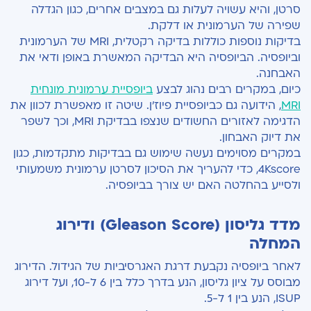
סרטן, והיא עשויה לעלות גם במצבים אחרים, כגון הגדלה
שפירה של הערמונית או דלקת.
בדיקות נוספות כוללות בדיקה רקטלית, MRI של הערמונית
וביופסיה. הביופסיה היא הבדיקה המאשרת באופן ודאי את
האבחנה.
כיום, במקרים רבים נהוג לבצע
ביופסיית ערמונית מונחית
MRI
, הידועה גם כביופסיית פיוז'ן. שיטה זו מאפשרת לכוון את
הדגימה לאזורים החשודים שנצפו בבדיקת MRI, וכך לשפר
את דיוק האבחון.
במקרים מסוימים נעשה שימוש גם בבדיקות מתקדמות, כגון
4Kscore, כדי להעריך את הסיכון לסרטן ערמונית משמעותי
ולסייע בהחלטה האם יש צורך בביופסיה.
מדד גליסון (Gleason Score) ודירוג
המחלה
לאחר ביופסיה נקבעת דרגת האגרסיביות של הגידול. הדירוג
מבוסס על ציון גליסון, הנע בדרך כלל בין 6 ל-10, ועל דירוג
ISUP, הנע בין 1 ל-5.