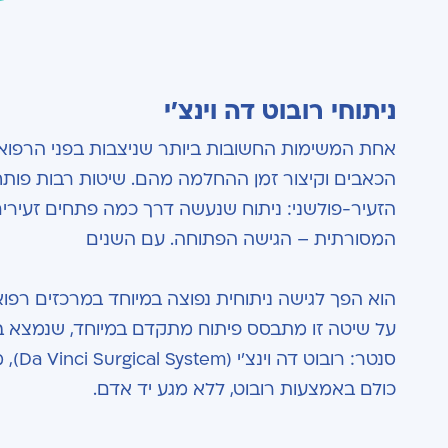
ניתוחי רובוט דה וינצ'י
אחת המשימות החשובות ביותר שניצבות בפני הרפואה 
הכאבים וקיצור זמן ההחלמה מהם. שיטות רבות פותחו
הזעיר-פולשני: ניתוח שנעשה דרך כמה פתחים זעירי
המסורתית – הגישה הפתוחה. עם השנים
הוא הפך לגישה ניתוחית נפוצה במיוחד במרכזים רפו
על שיטה זו מתבסס פיתוח מתקדם במיוחד, שנמצא ב
סנטר: רובוט דה וינצ'י (Da Vinci Surgical System), מערכת משוכללת לעריכת
כולם באמצעות רובוט, ללא מגע יד אדם.