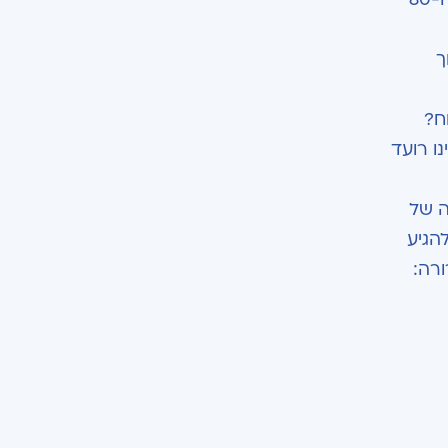
ך
ח?
ו רועד
ה של
וימים בו, לדוגמה, ב-360 מעלות, ולהגיע
רה: