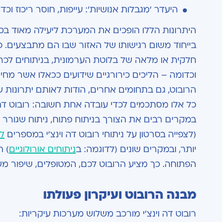
היעדר 'מגבלות אנושיות': עייפות, חוסר ריכוז וכד
היתרונות הללו הופכים את המערכת ליעילה מאוד בסוגי
בייחוד משום רגישותו של האזור שבו הם מתבצעים. כך
חלקית או מלאה של בלוטת הערמונית, בניתוחים לכרי
וכדומה – הליכים כירורגיים שידועים ככאלו אשר מחיי
הרובוט, גם בתחומים אחרים, הודות לאותם יתרונות שצו
כל אלו מסתכמים לכדי עובדה אחת חשובה: רובוט דה ו
במקרים רבים את הצורך בניתוח פתוח, ניתוח שגורר 
(לצפייה בסרטון על ניתוחי רובוט דה וינצ'י במספרים
לח
יותר, ובמקרים שונים (לדוגמה: ב
ניתוחים אורולוגיים
) 
הפתוחה. כך מציע הרובוט לכם, המטופלים, שיפור משמ
מבנה הרובוט ועיקרון פעולתו
רובוט דה וינצ'י מורכב משלוש מערכות עיקריות: