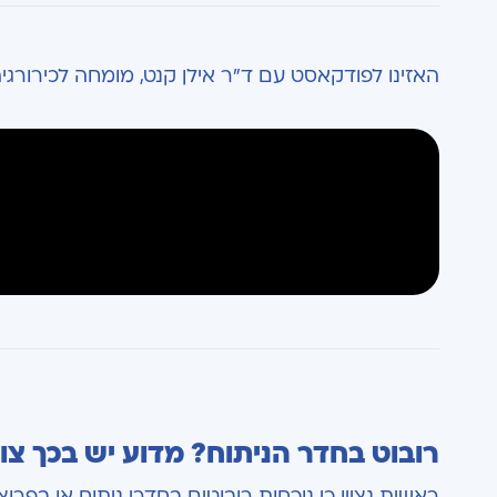
האזינו לפודקאסט עם ד"ר אילן קנט, מומחה לכירורגי
רובוט בחדר הניתוח? מדוע יש בכך צו