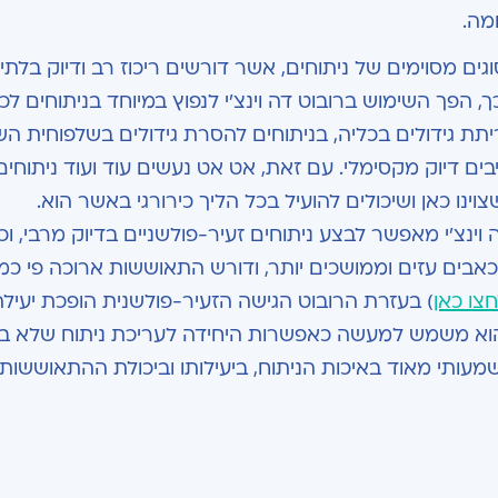
ומה.
ם מסוימים של ניתוחים, אשר דורשים ריכוז רב ודיוק בלתי ר
, הפך השימוש ברובוט דה וינצ'י לנפוץ במיוחד בניתוחים לכ
תת גידולים בכליה, בניתוחים להסרת גידולים בשלפוחית הש
בים דיוק מקסימלי. עם זאת, אט אט נעשים עוד ועוד ניתוחי
ינו כאן ושיכולים להועיל בכל הליך כירורגי באשר הוא.
ינצ'י מאפשר לבצע ניתוחים זעיר-פולשניים בדיוק מרבי, וכך
כאבים עזים וממושכים יותר, ודורש התאוששות ארוכה פי כמ
צו כאן
) בעזרת הרובוט הגישה הזעיר-פולשנית הופכת יעילה
הוא משמש למעשה כאפשרות היחידה לעריכת ניתוח שלא ב
עותי מאוד באיכות הניתוח, ביעילותו וביכולת ההתאוששות 