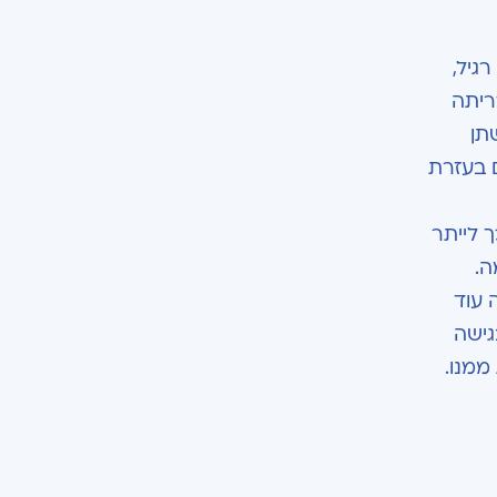
גיל,
ריתה
תן
ם בעזרת
 לייתר
ה.
 עוד
גישה
ממנו.