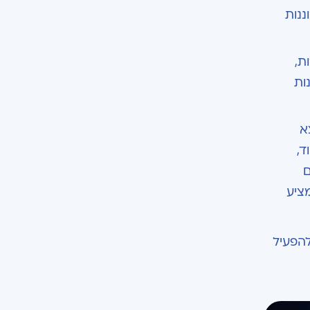
ננות
ת,
ות
א
ד,
ם
ציע
להפעיל