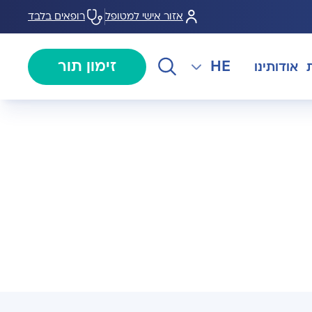
אזור אישי למטופל
רופאים בלבד
HE
זימון תור
אודותינו
EN
צנתורים
מרכז המוז MOHS
The International Department
RU
ל במחלות
צרו קשר
קרדיולוגיה
מרפאת טרום ניתוח
AR
ולוגיה)
מכון EMG
רפואת כאב
 בערמונית
רדיולוגיה
בנק הזרע ותרומת ביצית B-
גיה רובוטית
MOM