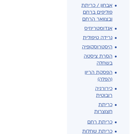
אבחון / כריתת
פוליפים ברחם
ובצוואר הרחם
אנדומטריוזיס
גרידה טיפולית
היסטרוסקופיה
הסרת ציסטה
בשחלה
הפסקת הריון
(הפלה)
כירורגיה
רובוטית
כריתת
חצוצרות
כריתת רחם
כריתת שחלות