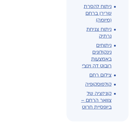
ניתוח להסרת
שרירן ברחם
(מיומה)
ניתוח צניחת
נרתיק
ניתוחים
גינקולוגים
באמצעות
רובוט דה וינצ'י
צילום רחם
קולפוסקופיה
קוניזציה של
צוואר הרחם –
ביופסיית חרוט