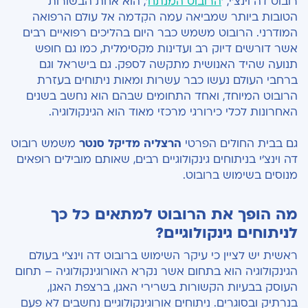
רובוט דה וינצ'י, '
הרובוט המנתח
', הוא אחת הבשורות
הטובות ביותר שמביאה עמה הקִדמה אל עולם הרפואה
המודרני. הרובוט משמש כבר היום בהליכים רפואיים רבים
אשר דורשים דיוק רב ועדינות מקסימלית, כמו גם חופש
תנועה שהיד האנושית מתקשה לספק. גם בישראל וגם
ברחבי העולם נעשו כבר עשרות ומאות ניתוחים בעזרת
הרובוט המיוחד, ואחד התחומים שבהם הוא נחשב בשנים
האחרונות לכלי כירורגי מרכזי מאוד הוא הגינקולוגיה.
גם בבית החולים הפרטי
הרצליה מדיקל סנטר
משמש רובוט
דה וינצ'י בניתוחים גינקולוגיים רבים, שאותם מובילים רופאים
מנוסים בשימוש ברובוט.
מה הופך את הרובוט למתאים כל כך
לניתוחים גינקולוגיים?
ראשית יש לציין כי עיקר השימוש ברובוט דה וינצ'י בעולם
הגינקולוגיה הוא בתחום אשר נקרא האורוגינקולוגיה – תחום
העוסק בבעיות הקשורות בשרירי האגן, ברצפת האגן,
בנרתיק ובסוגרים. ניתוחים אורוגינקולוגיים נחשבים לא פעם