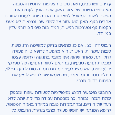
עדינים ומורכבים, וזאת משום הצפיפות היחסית והמבנה
האנטומי המיוחד של אזור האגן, אשר הופך לעתים את
הגישה לאזור המטופל למאתגרת הרבה יותר לעומת אזורים
אחרים בגוף. האגן הוא אזור צר למדי שבו נמצאות לא מעט
רקמות גוף ומערכות רגישות, המחייבות טיפול כירורגי עדין
במיוחד.
רובוט דה וינצ'י, אם כן, מתאים בדיוק למשימה הזו, משתי
סיבות עיקריות: ראשית, הוא מאפשר לרופא טווח פעולה
גדול יותר, מאחר שהוא אינו מוגבל בתנועה (לרופא עצמו
מגבלות תנועה טבעיות, בהתאם לטווח התנועה של מפרקי
ידיו); שנית, הוא מציג לעיני המנתח תמונה מוגדלת עד פי 12,
בתלת ממד ובזמן אמת, מה שמאפשר לרופא לבצע את
הניתוח בדיוק מרבי.
הרובוט מאפשר לבצע מניפולציות לפעולות שונות ומספק
יכולת תמרון גבוהה. כך מובטחת עבודה מדויקת יותר, ללא
רעד של הידיים, ובהתמקדות טובה במיוחד באזור המטופל.
לרופא המנתח יש חופש פעולה מרבי בעזרת הרובוט, כל