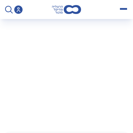
open menu
>
Operation
>
ניתוחים גינקולוגים באמצעות רובוט דה וינצ'י
ניתוחים גינקולוגים
באמצעות רובוט דה
וינצ'י