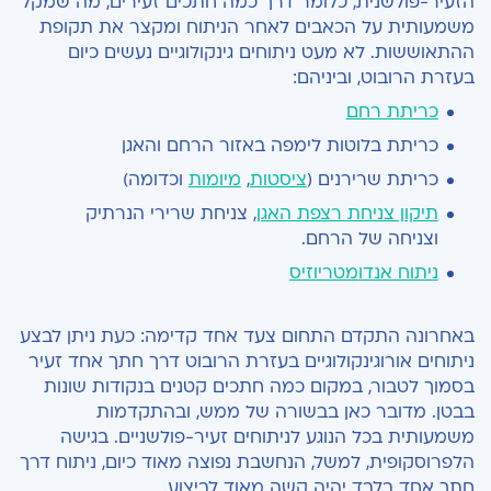
הזעיר-פולשנית, כלומר דרך כמה חתכים זעירים, מה שמקל
משמעותית על הכאבים לאחר הניתוח ומקצר את תקופת
ההתאוששות. לא מעט ניתוחים גינקולוגיים נעשים כיום
בעזרת הרובוט, וביניהם:
כריתת רחם
כריתת בלוטות לימפה באזור הרחם והאגן
כריתת שרירנים (
ציסטות
,
מיומות
וכדומה)
תיקון צניחת רצפת האגן
, צניחת שרירי הנרתיק
וצניחה של הרחם.
ניתוח אנדומטריוזיס
באחרונה התקדם התחום צעד אחד קדימה: כעת ניתן לבצע
ניתוחים אורוגינקולוגיים בעזרת הרובוט דרך חתך אחד זעיר
בסמוך לטבור, במקום כמה חתכים קטנים בנקודות שונות
בבטן. מדובר כאן בבשורה של ממש, ובהתקדמות
משמעותית בכל הנוגע לניתוחים זעיר-פולשניים. בגישה
הלפרוסקופית, למשל, הנחשבת נפוצה מאוד כיום, ניתוח דרך
חתך אחד בלבד יהיה קשה מאוד לביצוע.