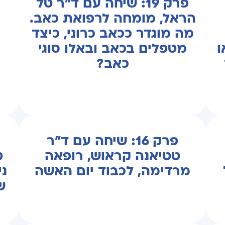
פרק 19: שיחה עם ד"ר טל
הראל, מומחה לרפואת כאב.
מה מוגדר ככאב כרוני, כיצד
ו
מטפלים בכאב ובאלו סוגי
כאב?
פרק 16: שיחה עם ד"ר
טטיאנה קראוש, רופאה
ט
מרדימה, לכבוד יום האשה
נ
ש