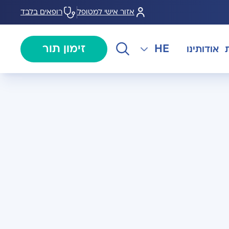
אזור אישי למטופל
רופאים בלבד
HE
זימון תור
אודותינו
EN
צנתורים
מרכז המוז MOHS
The International Department
RU
ל במחלות
צרו קשר
קרדיולוגיה
מרפאת טרום ניתוח
AR
ולוגיה)
מכון EMG
רפואת כאב
 בערמונית
רדיולוגיה
בנק הזרע ותרומת ביצית B-
גיה רובוטית
MOM