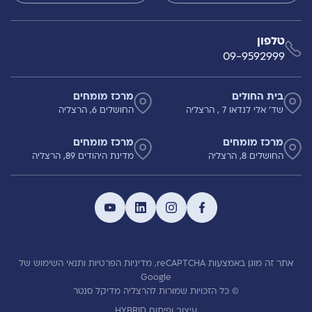
טלפון
09-9592999
בית החולים
מרכז מומחים
שד' אלי לנדאו 7 , הרצליה
החושלים 6, הרצליה
מרכז מומחים
מרכז מומחים
החושלים 8, הרצליה
מדינת היהודים 89, הרצליה
אתר זה מוגן באמצעות reCAPTCHA,
מדיניות הפרטיות
ותנאי השימוש
של
Google
© כל הזכויות שמורות להרצליה מדיקל סנטר
עיצוב ופיתוח HYBRID