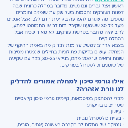
ראשון אצל גברים וגם נשים. מדובר במחלה כרונית שבה
דפנות העורקים נחסמות בשל שקיעת שומנים וחומרים
נוספים, מה שגורם להפרעה בזרימת הדם ללב. אצל אנשים
מעל גיל 30 ששמענו שקיבלו דום לב או התמוטטו לפתע,
לרוב יהיה מדובר בטרשת עורקים. לא מאוד שכיח אבל
בהחלט קיים.
בצבא ארה"ב למשל, על מנת לבדוק מה באמת ההיקף של
המחלה, עושים בדיקות פתולוגיות בחיילים שנפטרו מסיבות
שונות ורואים ש־20% מהם, בגילאי 30-35, כבר עם שקיעה
של שומנים וכולסטרול בעורקים.
אילו גורמי סיכון למחלה אמורים להדליק
לנו נורת אזהרה?
מבלי להסתפק בסיסמאות, קיימים גורמי סיכון קלאסיים
שמחייבים בדיקות:
· עישון
· בעיית כולסטרול גנטית
· גנטיקה של מחלות לב בקרבה ראשונה (אחים, הורים,