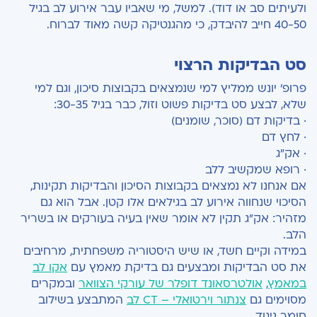
ולעיתים סב או דוד). למשל, מי שאביו עבר אירוע לב בגיל
40-50 חייב להיבדק, כי מהגנטיקה קשה מאוד לברוח.
סט הבדיקות הרצוי
פרופ' יונש ממליץ למי שנמצאים בקבוצות סיכון, וגם למי
שלא, לבצע סט בדיקות פשוט וזול, כבר בגיל 30-35:
· בדיקות דם (סוכר, שומנים)
· לחץ דם
· אק"ג
· רופא שמקשיב ללב
אם אנחנו לא נמצאים בקבוצות הסיכון והבדיקות תקינות,
הסיכוי שנחווה אירוע לב בגילאים אלו קטן. אבל הוא גם
מזהיר: אק"ג תקין לא אומר שאין בעיה בעורקים או בשריר
הלב.
במידה וקיים חשד, או שיש היסטוריה משפחתית, מרחיבים
את סט הבדיקות ומבצעים גם בדיקת מאמץ עם
אקו לב
במאמץ
,
אולטרסאונד דופלר של עורקי הצוואר
ובמקרים
מסוימים גם
צנתור וירטואלי – CT לב
המתבצע בשילוב
חומר ניגוד.