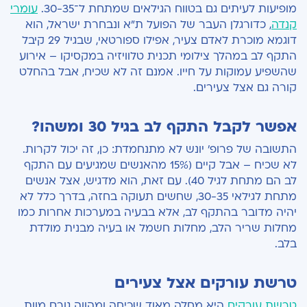
מופיעות לעיתים גם בטווח הגילאים שמתחת ל־30-35.
עומרי
קנדה
, כדורגלן העבר של הפועל ת"א ונבחרת ישראל, הוא
דוגמא מוכרת לאדם צעיר, אפילו ספורטאי, שבגיל 29 קיבל
התקף לב במהלך צילומי תכנית טלוויזיה במקסיקו – אירוע
שהשפיע עמוקות על חייו. אמנם זה לא שכיח, אבל בהחלט
קורה גם אצל צעירים.
אפשר לקבל התקף לב בגיל 30 ומשהו?
התשובה של פרופ' יונש לא מתנחמדת: כן, זה יכול לקרות.
לא שכיח – אבל קיים (15% מהאנשים שמגיעים עם התקף
לב הם מתחת לגיל 40). עם זאת, הוא מדגיש, אצל אנשים
מתחת לגילאי 30-35, שחשים תעוקה בחזה, בדרך כלל לא
יהיה מדובר בהתקף לב, אלא בבעיה במערכות אחרות כמו
מחלות שריר הלב, מחלות חשמל או בעיה מבנית מולדת
בלב.
טרשת עורקים אצל צעירים
טרשת עורקים
היא מחלה מאוד שכיחה ומהווה גורם מוות