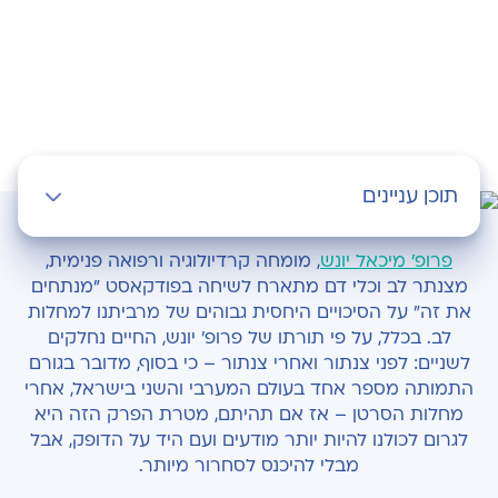
תוכן עניינים
מי בכלל נחשבים צעירים בעולם הקרדיולוגיה?
פרופ’ מיכאל יונש
, מומחה קרדיולוגיה ורפואה פנימית,
מצנתר לב וכלי דם מתארח לשיחה בפודקאסט "מנתחים
אפשר לקבל התקף לב בגיל 30 ומשהו?
את זה" על הסיכויים היחסית גבוהים של מרביתנו למחלות
לב. בכלל, על פי תורתו של פרופ' יונש, החיים נחלקים
טרשת עורקים אצל צעירים
לשניים: לפני צנתור ואחרי צנתור – כי בסוף, מדובר בגורם
התמותה מספר אחד בעולם המערבי והשני בישראל, אחרי
אילו גורמי סיכון למחלה אמורים להדליק לנו נורת
מחלות הסרטן – אז אם תהיתם, מטרת הפרק הזה היא
אזהרה?
לגרום לכולנו להיות יותר מודעים ועם היד על הדופק, אבל
מבלי להיכנס לסחרור מיותר.
סט הבדיקות הרצוי