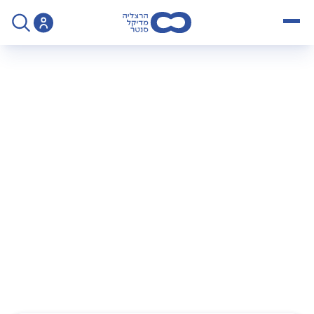
open menu
>
פודקאסט
>
מנתחים את זה פרק 27 חודש המודעות לסרטן השד
מנתחים את זה – פרק
27: חודש המודעות
לסרטן השד