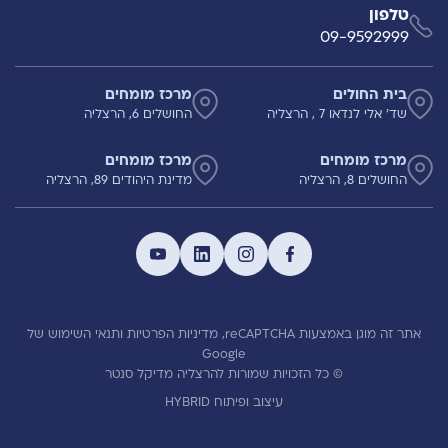
טלפון
09-9592999
בית החולים
מרכז מומחים
שד' אלי לנדאו 7 , הרצליה
החושלים 6, הרצליה
מרכז מומחים
מרכז מומחים
החושלים 8, הרצליה
מדינת היהודים 89, הרצליה
אתר זה מוגן באמצעות reCAPTCHA,
מדיניות הפרטיות
ותנאי השימוש
של
Google
© כל הזכויות שמורות להרצליה מדיקל סנטר
עיצוב ופיתוח HYBRID