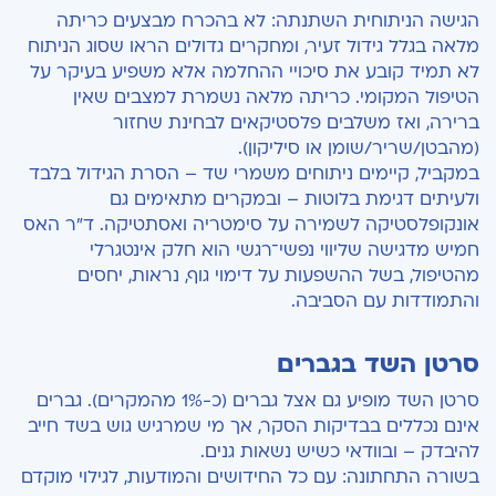
הגישה הניתוחית השתנתה: לא בהכרח מבצעים כריתה
מלאה בגלל גידול זעיר, ומחקרים גדולים הראו שסוג הניתוח
לא תמיד קובע את סיכויי ההחלמה אלא משפיע בעיקר על
הטיפול המקומי. כריתה מלאה נשמרת למצבים שאין
ברירה, ואז משלבים פלסטיקאים לבחינת שחזור
(מהבטן/שריר/שומן או סיליקון).
במקביל, קיימים ניתוחים משמרי שד – הסרת הגידול בלבד
ולעיתים דגימת בלוטות – ובמקרים מתאימים גם
אונקופלסטיקה לשמירה על סימטריה ואסתטיקה. ד"ר האס
חמיש מדגישה שליווי נפשי־רגשי הוא חלק אינטגרלי
מהטיפול, בשל ההשפעות על דימוי גוף, נראות, יחסים
והתמודדות עם הסביבה.
סרטן השד בגברים
סרטן השד מופיע גם אצל גברים (כ-1% מהמקרים). גברים
אינם נכללים בבדיקות הסקר, אך מי שמרגיש גוש בשד חייב
להיבדק – ובוודאי כשיש נשאות גנים.
בשורה התחתונה: עם כל החידושים והמודעות, לגילוי מוקדם