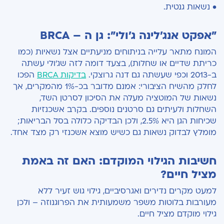
• נשאות גנטית.
"אפקט אנג'לינה ג'ולי": גן ה – BRCA
המונח מתאר עלייה בניתוחים מניעתיים אצל נשאיות (כמו
כריתת שדיים או שחלות), בצעד דומה לזה שג'ולי עשתה
ב-2013 וכפי שעשתה גם דנה גרוצקי.
בדיקות BRCA
הפכו
לחלק מהשיח הציבורי: אמנם מדובר בכ-1% מהמקרים, אך
נשאות של המוטציה מעלה את הסיכון לסרטן השד,
השחלות ולעיתים גם סרטנים נוספים. בקרב אשכנזיות
שכיחות הגן היא 2.5%, ולכן הבדיקה כלולה בסל הבריאות;
מומלץ לבדוק נשאות גם כשיש מוצא אשכנזי רק מצד אחד.
חשיבות הגילוי המוקדם: האם זה באמת
מציל חיים?
למעט מקרים נדירים ואגרסיביים, גילוי גוש זעיר ללא
מעורבות בלוטות משפר משמעותית את הפרוגנוזה – ולכן
גילוי מוקדם מציל חיים.