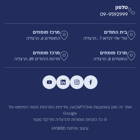
טלפון
09-9592999
בית החולים
מרכז מומחים
שד' אלי לנדאו 7 , הרצליה
החושלים 6, הרצליה
מרכז מומחים
מרכז מומחים
החושלים 8, הרצליה
מדינת היהודים 89, הרצליה
אתר זה מוגן באמצעות reCAPTCHA,
מדיניות הפרטיות
ותנאי השימוש
של
Google
© כל הזכויות שמורות להרצליה מדיקל סנטר
עיצוב ופיתוח HYBRID