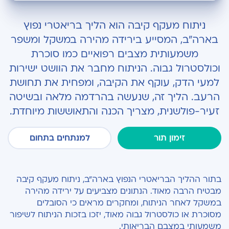
ניתוח מעקף קיבה מול יתר הניתוחים הבריאטריים
ניתוח מעקף קיבה הוא הליך בריאטרי נפוץ
יתרונות ניתוח מעקף הקיבה
בארה"ב, המסייע בירידה מהירה במשקל ומשפר
משמעותית מצבים רפואיים כמו סוכרת
כיצד יש להתכונן לקראת ניתוח מעקף קיבה?
וכולסטרול גבוה. הניתוח מחבר את הוושט ישירות
ההתאוששות ובדיקת השפעות הניתוח
למעי הדק, עוקף את הקיבה, ומפחית את תחושת
הרעב. הליך זה, שנעשה בהרדמה מלאה ובשיטה
זעיר-פולשנית, מצריך הכנה והתאוששות מיוחדת.
זימון תור
למנתחים בתחום
בתור ההליך הבריאטרי הנפוץ בארה"ב, ניתוח מעקף קיבה
מבטיח הרבה מאוד. הנתונים מצביעים על ירידה מהירה
במשקל לאחר הניתוח, ומחקרים מראים כי הסובלים
מסוכרת או כולסטרול גבוה מאוד, יזכו בזכות הניתוח לשיפור
משמעותי במצבם הבריאותי.