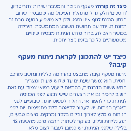
כיצד זה קורה?
מעקף הקיבה והמעבר ישירות לתריסריון,
'חוסכים' חלק גדול מתהליך העיכול, מה שמבטיח שרוב
המזון הנכנס לגוף אינו נספג, ולכן לא משפיע כמעט מבחינה
תזונתית. יחד עם תחושת השובע המתמשכת והירידה
בכושר האכילה, ברור מדוע הניתוח מבטיח שינויים
משמעותיים כל כך בזמן קצר יחסית.
כיצד יש להתכונן לקראת ניתוח מעקף
קיבה?
ניתוח מעקף קיבה מתבצע בהרדמה כללית ונחשב מורכב
יחסית. הוא נמשך שעתיים עד שלוש שעות ומצריך
התאוששות הדרגתית, בהתאם לייעוץ רפואי צמוד. עם זאת,
חשוב להכיר גם את הצעדים שיש לבצע לפני הכניסה
לניתוח, כדי להפוך את ההליך לפשוט יותר. שבועיים לפני
תאריך הניתוח, יש לעבור לדיאטה דלת פחמימות. יום לפני
הניתוח מומלץ לצרוך נוזלים בלבד (מרקים, מיצים טבעיים,
תה, גלידות וג'לי), ובעיקר לשתות הרבה מים. מהשעה 12
בלילה שלפני הניתוח, יש כמובן לעבור לצום מלא.