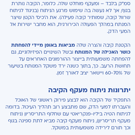
סמ"ק בלבד – ומעקף מוחלט שלה. כלומר, הקיבה נותרת
בגוף, אך לא נעשה בה שימוש מרגע הניתוח (בניגוד לניתוח
שרוול קיבה, שמותיר קיבה פעילה). את ה'כיס' הקטן שיצר
המנתח במהלך הפעולה הכירורגית, הוא מחבר ישירות אל
המעי הדק.
הקטנת קיבה והצרה שלה
מביאות באופן מיידי להפחתת
כושר האכילה של המנותח
ובשל השינויים הפיזיולוגיים, גם
להפחתה משמעותית בייצור ההורמונים האחראים על
תחושת הרעב. כך, בתוך כשנה ירד משקל המנותח בשיעור
של 60-70% ויישאר יציב לאורך זמן.
יתרונות ניתוח מעקף הקיבה
התפקיד של הקיבה הוא לבצע פירוק ראשוני של האוכל
והעברתו למעי הדק, שם מתבצע רוב תהליך העיכול. בדומה
לניתוח הטיה ביליו-פנקריאטי עם שחלוף התריסריון (ניתוח
מעקף תריסריון), ניתוח מעקף קיבה מביא לתת ספיגה בגוף
וכך תורם לירידה משמעותית במשקל.