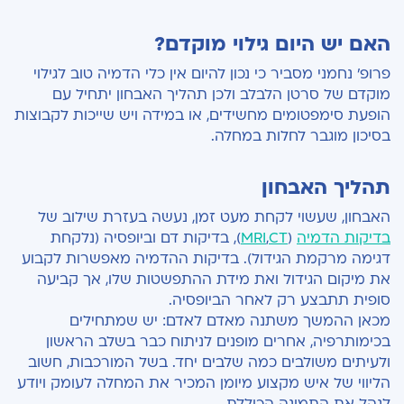
האם יש היום גילוי מוקדם?
פרופ' נחמני מסביר כי נכון להיום אין כלי הדמיה טוב לגילוי
מוקדם של סרטן הלבלב ולכן תהליך האבחון יתחיל עם
הופעת סימפטומים מחשידים, או במידה ויש שייכות לקבוצות
בסיכון מוגבר לחלות במחלה.
תהליך האבחון
האבחון, שעשוי לקחת מעט זמן, נעשה בעזרת שילוב של
בדיקות הדמיה
(
CT
,
MRI
), בדיקות דם וביופסיה (נלקחת
דגימה מרקמת הגידול). בדיקות ההדמיה מאפשרות לקבוע
את מיקום הגידול ואת מידת ההתפשטות שלו, אך קביעה
סופית תתבצע רק לאחר הביופסיה.
מכאן ההמשך משתנה מאדם לאדם: יש שמתחילים
בכימותרפיה, אחרים מופנים לניתוח כבר בשלב הראשון
ולעיתים משולבים כמה שלבים יחד. בשל המורכבות, חשוב
הליווי של איש מקצוע מיומן המכיר את המחלה לעומק ויודע