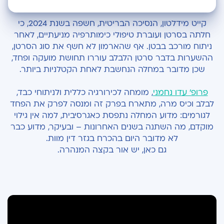
למה הידיעה על סרטן הלבלב מתקבלת קשה כל
קייט מידלטון, הנסיכה הבריטית, חשפה בשנת 2024, כי
כך?
חלתה בסרטן ועוברת טיפולי כימותרפיה מניעתיים, לאחר
ניתוח מורכב בבטן. אף שהארמון לא חשף את סוג הסרטן,
קבוצות וגורמי סיכון: מה חשוב לדעת?
ההשערות בדבר סרטן הלבלב עוררו תחושת מועקה ופחד,
שכן מדובר במחלה הנחשבת לאחת הקטלניות ביותר.
תסמינים: איך המחלה מתגלה בפועל?
פרופ’ עדו נחמני
, מומחה לכירורגיה כללית ולניתוחי כבד,
האם יש היום גילוי מוקדם?
לבלב וכיס מרה, מתארח בפרק זה ומנסה לפרק את הפחד
לגורמים: מדוע המחלה נתפסת כאגרסיבית, למה אין גילוי
תהליך האבחון
מוקדם, מה השתנה בשנים האחרונות – ובעיקר, מדוע כבר
איך נערכים לניתוח?
לא מדובר היום בהכרח בגזר דין מוות.
גם כאן, יש אור בקצה המנהרה.
מהלך הניתוח ותהליך ההחלמה
אור בקצה המנהרה