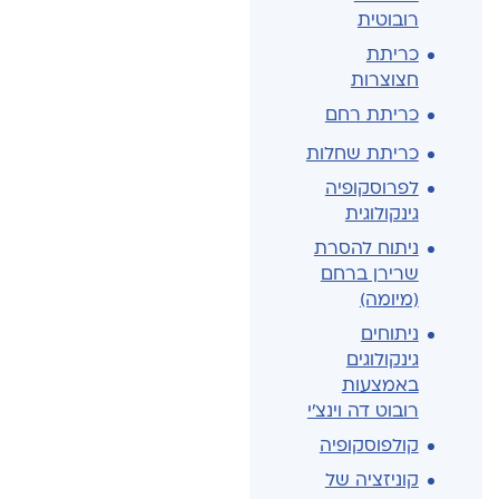
רובוטית
כריתת
חצוצרות
כריתת רחם
כריתת שחלות
לפרוסקופיה
גינקולוגית
ניתוח להסרת
שרירן ברחם
(מיומה)
ניתוחים
גינקולוגים
באמצעות
רובוט דה וינצ'י
קולפוסקופיה
קוניזציה של