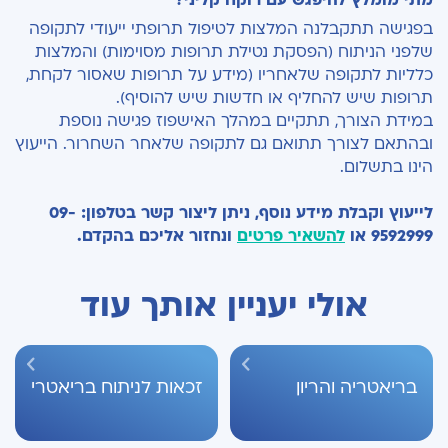
מתי מומלץ להיפגש עם רוקח קליני?
בפגישה תתקבלנה המלצות לטיפול תרופתי ייעודי לתקופה
שלפני הניתוח (הפסקת נטילת תרופות מסוימות) והמלצות
כלליות לתקופה שלאחריו (מידע על תרופות שאסור לקחת,
תרופות שיש להחליף או חדשות שיש להוסיף).
במידת הצורך, תתקיים במהלך האישפוז פגישה נוספת
ובהתאם לצורך תתואם גם לתקופה שלאחר השחרור. הייעוץ
הינו בתשלום.
לייעוץ וקבלת מידע נוסף, ניתן ליצור קשר בטלפון: 09-
9592999 או
להשאיר פרטים
ונחזור אליכם בהקדם.
אולי יעניין אותך עוד
בריאטריה והריון
זכאות לניתוח בריאטרי