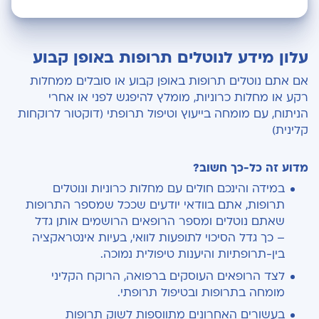
עלון מידע לנוטלים תרופות באופן קבוע
עלון מידע לנוטלים תרופות באופן קבוע
שינוי תרופתי בעקבות ניתוח בריאטרי
אם אתם נוטלים תרופות באופן קבוע או סובלים ממחלות
רקע או מחלות כרוניות, מומלץ להיפגש לפני או אחרי
מה היא רוקחות קלינית?
הניתוח, עם מומחה בייעוץ וטיפול תרופתי (דוקטור לרוקחות
קלינית)
מהם תחומי הפעילות וההתמחות של הרוקח הקליני?
מדוע זה כל-כך חשוב?
במידה והינכם חולים עם מחלות כרוניות ונוטלים
תרופות, אתם בוודאי יודעים שככל שמספר התרופות
שאתם נוטלים ומספר הרופאים הרושמים אותן גדל
– כך גדל הסיכוי לתופעות לוואי, בעיות אינטראקציה
בין-תרופתיות והיענות טיפולית נמוכה.
לצד הרופאים העוסקים ברפואה, הרוקח הקליני
מומחה בתרופות ובטיפול תרופתי.
בעשורים האחרונים מתווספות לשוק תרופות