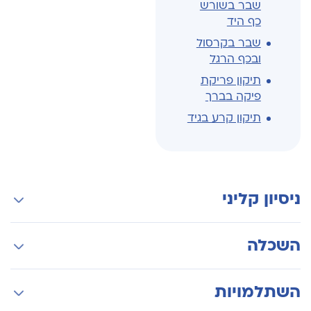
שבר בשורש
כף היד
שבר בקרסול
ובכף הרגל
תיקון פריקת
פיקה בברך
תיקון קרע בגיד
ניסיון קליני
מנתח ניתוחים פרטיים בהרצליה מדיקל סנטר
השכלה
יועץ אורתופדי של בית החולים השיקומי בית
לווינשטיין, רעננה
בוגר ביה"ס לרפואה ע"ש סקאלר אוניברסיטת תל
השתלמויות
אביב