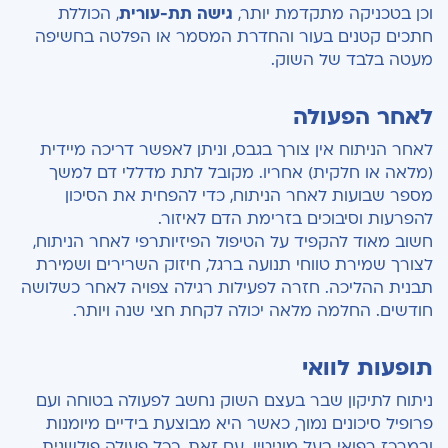
וכן בטכניקה מתקדמת יותר,
גישה תת-עורית
, הכוללת
חתכים קטנים בעור והחדרת המסמר או הפלטה בחשיפה
מעטה בלבד של השוק.
לאחר הפעולה
לאחר הניתוח אין צורך בגבס, וניתן לאפשר דריכה מיידית
(מלאה או חלקית) אחריו. מקובל לתת מדללי דם למשך
מספר שבועות לאחר הניתוח, כדי להפחית את הסיכון
להפרעות וסיבוכים בזרימת הדם לאיזור.
חשוב מאוד להקפיד על הטיפול הפיזיותרפי לאחר הניתוח,
לצורך שמירת טווחי תנועה ברגל, חיזוק השרירים ושמירת
תבנית ההליכה. חזרה לפעילות רגילה צפויה לאחר כשלושה
חודשים. החלמה מלאה יכולה לקחת חצי שנה ויותר.
תופעות לוואי
ניתוח לתיקון שבר בעצם השוק נחשב לפעולה בטוחה ועם
פרופיל סיכונים נמוך, כאשר היא מבוצעת בידיים מיומנות
ובמרכז רפואי בעל מוניטין. עם זאת, ככל פעולה פולשנית