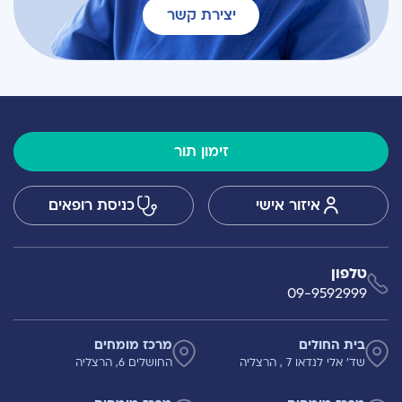
יצירת קשר
זימון תור
איזור אישי
כניסת רופאים
טלפון
09-9592999
בית החולים
מרכז מומחים
שד' אלי לנדאו 7 , הרצליה
החושלים 6, הרצליה