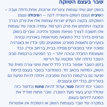
שבר בעצם השוקה
בשוק ישנן שתי עצמות צינוריות ארוכות, אחת גדולה ועבה –
ה
טיביה
(עצם השוק) והשנייה דקה – ה
פיבולה
(עצם
השוקית). בקצה העליון יוצרות עצמות אלו את פרק הברך
ובקצה התחתון את פרק הקרסול. עמדה נכונה של עצמות
אלו חשובה לצורך נשיאת משקל והליכה. שברים בשוק
נגרמים בדרך כלל כתוצאה מטראומה באנרגיה גבוהה
בצעירים (תאונות ספורט, אופנועים, סקי וכד') או באנרגיה
נמוכה יותר במבוגרים (נפילה בבית, ברחוב וכד'). ככל
שעוצמת החבלה גבוהה יותר – כך הפגיעה ברקמות סביב
השבר גדולה יותר ומקשה על הריפוי.
בזמן השבר אפשר בדרך כלל לראות שינוי צורה וזווית של
השוק, המלווה בכאב חד. כשמדובר בשבר בעצם קיימת
פגיעה גם ברקמות הרכות שסביבה, ויכולה להיות פגיעה גם
בשרירים, בכלי דם ובעצבים.
השבר יכול להיות
סגור
, ועלול להיות
פתוח
(כלומר כזה
שכולל קרע בעור מעל השבר). שבר פתוח מגדיל את
הסכנה לזיהום בעצם.
במקרה של שבר בעצמות השוק או השוקית אין אפשרות