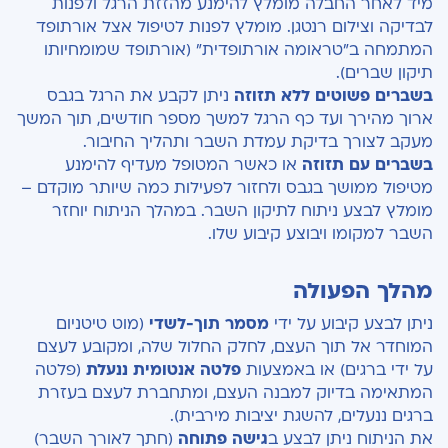
מיד לאחר החבלה מומלץ להימנע מהזזת הרגל ולפנות
לבדיקה וצילום רנטגן. מומלץ לפנות לטיפול אצל אורתופד
המתמחה ב"טראומה אורתופדית" (אורתופד שמומחיותו
תיקון שברים).
בשברים פשוטים ללא תזוזה
ניתן לקבע את הרגל בגבס
ארוך מהירך ועד כף הרגל למשך מספר חודשים, תוך המשך
מעקב לצורך בדיקת עמדת השבר ותהליך החיבור.
בשברים עם תזוזה
או כאשר המטופל מעדיף להימנע
מטיפול ממושך בגבס ולחזור לפעילות כמה שיותר מוקדם –
מומלץ לבצע ניתוח לתיקון השבר. במהלך הניתוח יוחזר
השבר למקומו ויבוצע קיבוע שלו.
מהלך הפעולה
ניתן לבצע קיבוע על ידי
מסמר תוך-לשדי
(מוט טיטניום
המוחדר אל תוך העצם, לחלק החלול שלה, ומקובע לעצם
על ידי ברגים) או באמצעות
פלטה אנטומית ננעלת
(פלטה
המתאימה בדיוק למבנה העצם, ומתחברת לעצם בעזרת
ברגים ננעלים, להשגת יציבות מירבית).
את הניתוח ניתן לבצע ב
גישה פתוחה
(חתך לאורך השבר)