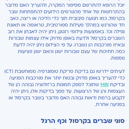
יוכל הרופא להתרשם מסיפור המקרה, ולהעריך האם מדובר
בהתרחשות של אחד מהגורמים הידועים להתפתחות שבר
בקרסול, כמו תנועה סיבובית תוך כדי הליכה או ריצה, כאב
חד שהורגש במהלך פעילות ספורטיבית, טראומה או תאונת
נפילה וכו
'.
באמצעות צילומי רנטגן
,
ניתן יהיה לאבחן את רוב
השברים בקרסול ולדעת באופן מדויק אילו עצמות שבורות
ובאיזו מורכבות הן נשברו. על פי הצילום ניתן יהיה לדעת
כמה חתיכות של עצם שבורות ישנן והאם ישנן פציעות
נוספות.
לעיתים יידרשו גם בדיקת סריקת טומוגרפיה ממוחשבת (
CT)
כדי להעריך באופן מדויק ובטוח יותר את מורכבות הפגיעה
ובדיקת
MRI
שתוכל לספק תמונות ברזולוציה גבוהה הן של
העצמות והן של הרצועות. על סמך בדיקות אלו, ניתן יהיה
לקבוע ברמת ודאות גבוהה האם מדובר בשבר בקרסול או
בפגיעה אחרת.
סוגי שברים בקרסול וכף הרגל