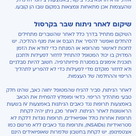
שהעצמות אכן מתאחות ונמצאות במקום שבו הן קובעו.
שיקום לאחר ניתוח שבר בקרסול
השיקום מתחיל בדרך כלל לאחר שהשברים מתחילים
להחלים ואפשר
להסיר את הגבס או את מגף ההליכה. יש
לחכות לאישור מהרופא או המנתח כדי לוודא את הזמן
המדויק בו יכול המטופל להתחיל לחזור לפעילות ולתכנן
תוכנית אימונים במסגרת פיזיותרפיה. חשוב להיות סבלניים
ולא לחזור מוקדם מדי לפעילות כדי לא להפריע לתהליך
הריפוי וההחלמה של העצמות.
לאחר הניתוח, סביר להניח שהמטופל יחווה כאב, שהינו חלק
טבעי מתהליך הריפוי. כדאי ומומלץ להפחית את הכאב
באמצעות תרופות נגד כאבים הניתנות באמצעות
IV
בשעות
הראשונות לאחר הניתוח. לאחר מכן, ניתן יהיה לקחת
תרופות אחרות כולל אופיואידים, תרופות נוגדות דלקת לא
סטרואידיות
(NSAIDs
), ותרופות נגד כאבים ללא מרשם כמו
אצטמינופן
.
יש לקחת בחשבון שלמרות שאופיואידים
הינם