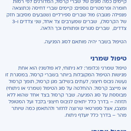
קיימים כמה סוגים של שברי קרסול, המדורגים לפי רמות
חומרה ופרמטרים נוספים: קיימים שברי דחיסה (כתוצאה
מנפילה מגובה) מול שברים ספירליים (שנובעים מסיבוב חזק
של הקרסול), שברים שמערבים צד אחד, שני צדדים ו-3
צדדים, שברים סגורים ופתוחים וכך הלאה.
הטיפול בשבר יהיה מותאם לסוג הפגיעה.
טיפול שמרני
טיפול שמרני (כלומר: לא ניתוחי, לא פולשני) הוא אחת
מגישות הטיפול המקובלות ביותר בשברי קרסול. במסגרת זו
נעשה גיבוס חיצוני, לעתים בשילוב מגן קרסול, תומך קרסול
או מייצב קרסול.
ההחלטה על סוג הטיפול (שמרני או ניתוחי)
מבוססת על סוג הפגיעה.
שבר קרסול בצד אחד שהוא ללא
תזוזה – בדרך כלל יתאים לגיבוס חיצוני בלבד ועל המטופל
ומצבו, אצל ספורטאי שרוצה לחזור ולהתאמן כמה שיותר
מהר – בדרך כלל יועדף ניתוח.