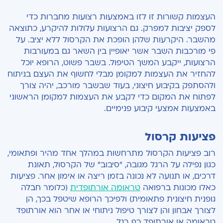
העצמות קשורות זו לזו באמצעות רצועות מחברות כדי
לספק יציבות למפרק. גם הרצועות עלולות להיקרע, כתוצאה
מהשבר. היקרעות שלהן הופכת את הקרסול ללא יציב. על
פי מורכבות השבר אשר יאופיין בין השאר גם במעורבות
הרצועות, ייקבע המשך הטיפול. בשבר פשוט
,
הרופא יוכל
להחזיר את העצמות למקומן מבלי לחשוף את העצם בניתוח
ולהסתפק בקיבוע חיצוני, בעוד שבשבר מורכב, יהיה צורך
לפתוח את המקום כדי לקבע את העצמות למקומן הראשוני
באמצעות אמצעי קיבוע פנימיים.
פציעות קרסול
רוב פציעות הקרסול מתרחשות במהלך אחד מהיר ופתאומי,
כגון נפילה על הרגל מגובה, "סיבוב" של הקרסול, תאונת
דרכים, או תנועה לא נכונה בזמן ריצה או אימון אחר.
פציעות
כאלו מכונות ברפואה
טראומה אורתופדית
(כלומר חבלה
גופנית חיצונית פתאומית) ולפיכך הרופא שיטפל בכך, הן
לצורך אבחון והן לצורך טיפול ניתוחי או אחר הוא אורתופד
טראומה או אורתופד כף רגל.