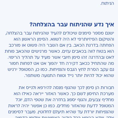
הניתוח.
איך נדע שהניתוח עבר בהצלחה?
ישנם מספר סימנים שיכולים להעיד שהניתוח עבר בהצלחה,
והשיקום הפיזיותרפי לא היה לשווא. הסימן הראשון הוא
הפחתה בדרגת הכאב. בין אם השבר היה פשוט או מורכב
הוא בטוח לווה בכאבים עזים. כאשר מרגישים שהכאב פוחת
לאט ובהדרגה זהו סימן חיובי אשר מעיד על תהליך הריפוי.
מה שהתחיל ככאב דקירה חד יהפוך אט אט
לפחות חמור
גם עקב הסרת לחץ הגבס והנפיחות. כמו כן, המטופל ירגיש
שהוא יכול להיות יותר נייד וטווח התנועה משתפר.
חבורות הן סימן לכך שהגוף מנסה להירפא ולגייס את
מערכת החיסון לשם כך. כאשר האזור ייראה כאילו הוא
מחליף צבעים, והגוף יספוג בחזרה את שטפי הדם, יוכל
המטופל לדעת שהאזור מחלים. כמו כן אפשר יהיה לראות
שהנפיחות יורדת עד שהיא תיעלם לחלוטין. מעבר לסימנים
אלה, יוודא הרופא בכל ביקור, באמצעות צילומי הדמיה,