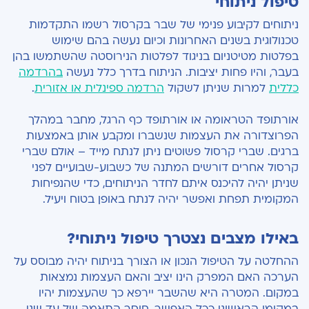
טיפול ניתוחי
ניתוחים לקיבוע פנימי של שבר בקרסול רשמו התקדמות
טכנולוגית בשנים האחרונות וכיום נעשה בהם שימוש
בפלטות מטיטניום בניגוד לפלטות הנירוסטה שהשתמשו בהן
בעבר, והיו פחות יציבות. הניתוח בדרך כלל נעשה
בהרדמה
כללית
למרות שניתן לשקול
הרדמה ספינלית או אזורית
.
אורתופד הטראומה או אורתופד כף הרגל, מחבר במהלך
הפרוצדורה את העצמות שנשברו ומקבע אותן באמצעות
ברגים. שברי קרסול פשוטים ניתן לנתח מייד – אולם שברי
קרסול אחרים דורשים המתנה של כשבוע-שבועיים לפני
שניתן יהיה להיכנס איתם לחדר הניתוחים, כדי שהנפיחות
המקומית תפחת ואפשר יהיה לנתח באופן בטוח ויעיל.
באילו מצבים נצטרך טיפול ניתוחי?
ההחלטה על הטיפול הנכון או הצורך בניתוח יהיה מבוסס על
הערכה האם המפרק הינו יציב והאם העצמות נמצאות
במקום. המטרה היא שהשבר יירפא כך שהעצמות יהיו
במקומן הראשוני ככל האפשר. חוסר התאמה של עד שני