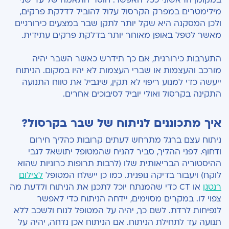
מילימטרים במפרק הקרסול עלול להוביל לדלקת פרקים,
ולכן המסקנה היא שקל יותר לתקן שבר במצעים כירורגיים
מאשר לטפל באופן מאוחר יותר בדלקת פרקים עתידית
.
התערבות כירורגית, אם כך תידרש כאשר השבר יהיה
מורכב והעצמות או שברי העצמות לא יהיו במקום. הניתוח
ייעשה כדי למנוע ריפוי לא תקין, שיגביל את טווח
התנועה
התקינה בקרסול ואולי יוביל לסיבוכים אחרים.
איך מתכוננים לניתוח של שבר בקרסול?
ניתוח עצם ברגל מתרחש לעתים קרובות כהליך חירום
ודחוף. לפני ההליך, סביר להניח שהמטופל יתושאל לגבי
ההיסטוריה הבריאותית שלו (לרבות תרופות כרוניות שהוא
לוקח) ויעבור בדיקה גופנית. כמו כן יישלח המטופל
לצילום
רנטגן
או
CT
כדי שהמנתח יוכל לתכנן את הניתוח ולדעת מה
צפוי לו.
במקרים מסוימים, יידחה הניתוח כדי לאפשר
לנפיחות לרדת. לשם כך, יהיה על המטופל לנוח ולשכב ללא
תנועה עד לתחילת הניתוח. אם הניתוח אכן
נדחה, יהיה על