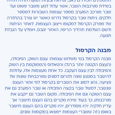
התסמינים הכוללים כאב, נפיחות ובעיות תנועה תהיה תלויה
איך נדע שהניתוח עבר בהצלחה?
במידת מורכבות השבר, אשר עלול לנוע משבר פשוט ועד
שבר מורכב המערב מספר עצמות השבורות למספר
שיקום לאחר ניתוח שבר בקרסול
חלקים
.
ניתוח שבר בקרסול נדרש כאשר יש צורך
בהחזרה
של מפרק הקרסול למקומו וייצוב העצמות. לאחר הניתוח
ולשם השלמת תהליך הריפוי, האזור יגובס, ויומלץ על הגבלת
תנועה.
מבנה הקרסול
מבנה הקרסול בנוי משלוש עצמות: עצם השוק
;
הפיבולה,
(העצם הקטנה יותר ברגל) והטאלוס
(הממוקמת
בין השוק
והפיבולה לבין עצם העקב
).
כל אחת מעצמות אלו, עלולות
להישבר במנגנון שונה ולגרום לסוגים ומורכבויות שונות של
פציעה. נהוג לסווג את השברים בקרסול לפי אזור העצם
שנשבר, למשל שבר בקצה הפיבולה או שבר המערב גם את
עצם השוקה וגם את הפיבולה.
מקום השבר גם ייקבע את
מורכבותו, כך בעוד שיהיו מקרים בהם העצם תישבר אך
עדיין חלקיה יהיו מסודרים, יהיו מקרים בהם העצם תישבר
באופן כזה ששברי העצמות יימצאו במקומות שונים.