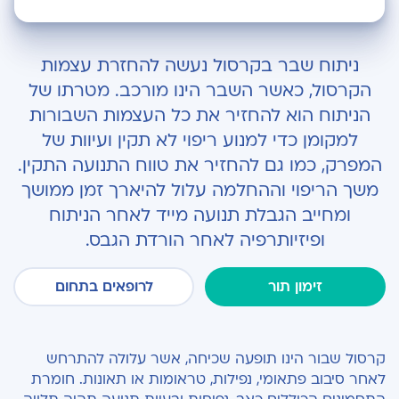
מבנה הקרסול
ניתוח שבר בקרסול נעשה להחזרת עצמות
פציעות קרסול
הקרסול, כאשר השבר הינו מורכב. מטרתו של
הניתוח הוא
להחזיר את כל העצמות השבורות
איך מאבחנים שבר בקרסול?
למקומן כדי למנוע ריפוי לא תקין ועיוות של
סוגי שברים בקרסול וכף הרגל
המפרק
,
כמו גם להחזיר את טווח
התנועה התקין.
משך הריפוי וההחלמה עלול להיארך זמן ממושך
טיפול שמרני
ומחייב הגבלת תנועה מייד לאחר הניתוח
טיפול ניתוחי
ופיזיותרפיה לאחר הורדת הגבס.
באילו מצבים נצטרך טיפול ניתוחי?
זימון תור
לרופאים בתחום
איך מתכוננים לניתוח של שבר בקרסול?
ניתוח שבר בקרסול - צעד אחר צעד
קרסול שבור הינו תופעה שכיחה, אשר עלולה להתרחש
שלבי החלמה לאחר ניתוח שבר בקרסול
לאחר סיבוב פתאומי, נפילות, טראומות או תאונות. חומרת