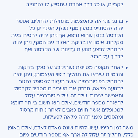
לקביים, או כל דרך אחרת שתסייע לו להתנייד.
ברגע שנראה שהעצמות מתחילות להחלים, אפשר
יהיה להסתייע במעין מגף נשלף. המגף יגן על
הקרסול בזמן שהוא נרפא, אך ניתן יהיה להסירו בעת
מקלחת, אימון או בדיקת האזור
.
עם המגף, ניתן יהיה
להתחיל לבצע תנועות עדינות של הקרסול ואף
לדרוך על הרגל
.
לאחר תקופה מסוימת (שתיקבע על סמך בדיקות
והדמיות שיראו את תהליך ריפוי העצמות), ניתן יהיה
להתחיל בפיזיותרפיה אשר תעזור למטופל לחזור
לתנועה מלאה, תחזק את השרירים מסביב לקרסול
ותאפשר יציבות
.
שלב זה, של פיזיותרפיה עלול
להיארך מספר חודשים, אולם הוא חשוב ביותר דווקא
למטופלים אשר חווים כאבים לאחר ניתוח קרסול
ומהססים מפני חזרה מלאה לפעילות.
משך זמן הריפוי עשוי להיות שונה מאדם לאדם, אולם באופן
כללי, תהליך זה עלול להיארך
אף מספר חודשים מיום