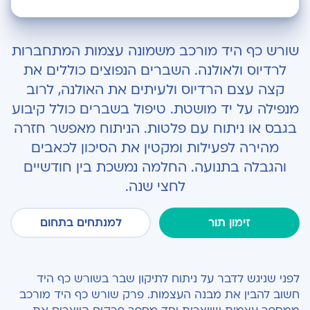
איזה שברים נפוצים מופיעים בשורש כף היד?
שורש כף היד מורכב משמונה עצמות המתחברות
כיצד מטפלים בשבר שנגרם בשורש כף היד?
לרדיוס ולאולנה. השברים הנפוצים כוללים את
קצה עצם הרדיוס ולעיתים את האולנה, לרוב
למה מומלץ לבחור בגישה ניתוחית?
מנפילה על יד מושטת. טיפול בשברים כולל קיבוע
כיצד מתבצע ניתוח לתיקון שבר בשורש כף היד?
בגבס או ניתוח עם פלטות. הניתוח מאפשר חזרה
מהירה לפעילות ומקטין את הסיכון לכאבים
מה קורה בתום הניתוח?
והגבלה בתנועה. החלמה נמשכת בין חודשיים
איך ניתן להגדיל את סיכויי ההצלחה?
לחצי שנה.
מהו זמן ההחלמה הצפוי?
זימון תור
למנתחים בתחום
האם ישנם סיכונים או תופעות לוואי?
לפני שניגש לדבר על ניתוח לתיקון שבר בשורש כף היד
חשוב להבין את מבנה העצמות. פרק שורש כף היד מורכב