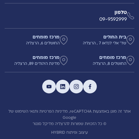
טלפון
09-9592999
בית החולים
מרכז מומחים
שד' אלי לנדאו 7 , הרצליה
החושלים 6, הרצליה
מרכז מומחים
מרכז מומחים
החושלים 8, הרצליה
מדינת היהודים 89, הרצליה
אתר זה מוגן באמצעות reCAPTCHA,
מדיניות הפרטיות
ותנאי השימוש
של
Google
© כל הזכויות שמורות להרצליה מדיקל סנטר
עיצוב ופיתוח HYBRID