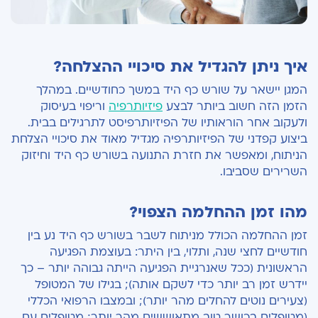
איך ניתן להגדיל את סיכויי ההצלחה?
המגן יישאר על שורש כף היד במשך כחודשיים. במהלך
הזמן הזה חשוב ביותר לבצע
פיזיותרפיה
וריפוי בעיסוק
ולעקוב אחר הוראותיו של הפיזיותרפיסט לתרגילים בבית.
ביצוע קפדני של הפיזיותרפיה מגדיל מאוד את סיכויי הצלחת
הניתוח, ומאפשר את חזרת התנועה בשורש כף היד וחיזוק
השרירים שסביבו.
מהו זמן ההחלמה הצפוי?
זמן ההחלמה הכולל מניתוח לשבר בשורש כף היד נע בין
חודשיים לחצי שנה, ותלוי, בין היתר: בעוצמת הפגיעה
הראשונית (ככל שאנרגיית הפגיעה הייתה גבוהה יותר – כך
יידרש זמן רב יותר כדי לשקם אותה); בגילו של המטופל
(צעירים נוטים להחלים מהר יותר); ובמצבו הרפואי הכללי
(מטופלים בכושר טוב מתאוששים מהר יותר; מטופלים עם