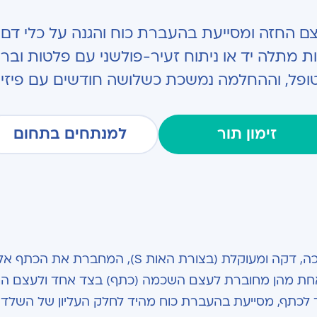
החזה ומסייעת בהעברת כוח והגנה על כלי דם ו
 מתלה יד או ניתוח זעיר-פולשני עם פלטות וברג
פל, וההחלמה נמשכת כשלושה חודשים עם פיזי
זימון תור
למנתחים בתחום
עצם הבריח (Clavicle או Collarbone) היא עצם ארוכה, דקה ומעוקלת (בצורת האות S), המח
 אחת מהן מחוברת לעצם השכמה (כתף) בצד אחד ולעצם ה
 לכתף, מסייעת בהעברת כוח מהיד לחלק העליון של השלד ו