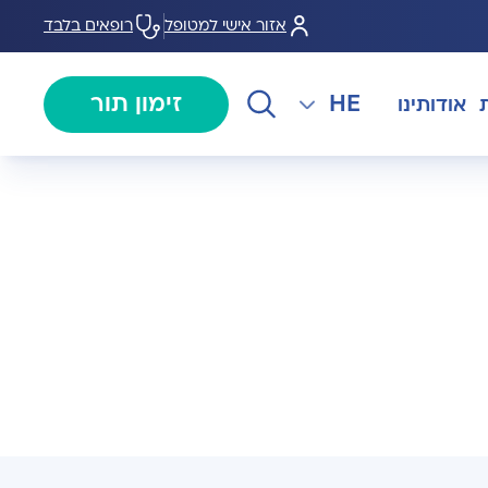
אזור אישי למטופל
רופאים בלבד
HE
זימון תור
אודותינו
EN
צנתורים
מרכז המוז MOHS
The International Department
RU
ל במחלות
צרו קשר
קרדיולוגיה
מרפאת טרום ניתוח
AR
ולוגיה)
מכון EMG
רפואת כאב
 בערמונית
רדיולוגיה
בנק הזרע ותרומת ביצית B-
גיה רובוטית
MOM