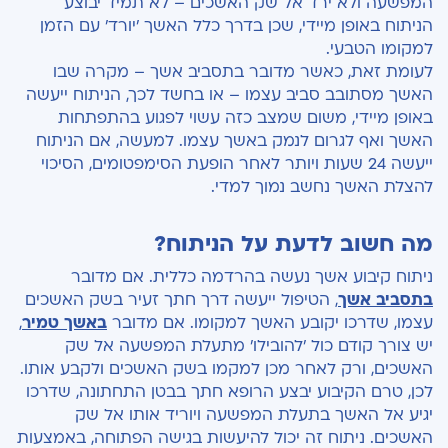
המפשעה ולא ירד אל שק האשכים – לא תמיד יבוצע
הניתוח באופן מיידי, שכן בדרך כלל האשך 'יורד' עם הזמן
למקומו הטבעי.
לעומת זאת, כאשר מדובר בתסביב אשך – מקרה שבו
האשך מסתובב סביב עצמו – או בחשד לכך, הניתוח ייעשה
באופן מיידי, משום שמצב כזה עשוי לפגוע בהתפתחות
האשך ואף לגרום לנמק באשך עצמו. למעשה, אם הניתוח
ייעשה 24 שעות ויותר לאחר הופעת הסימפטומים, הסיכוי
להצלת האשך נחשב נמוך למדי.
מה חשוב לדעת על הניתוח?
ניתוח קיבוע אשך נעשה בהרדמה כללית. אם מדובר
בתסביב אשך
, הטיפול ייעשה דרך חתך זעיר בשק האשכים
עצמו, שדרכו יקובע האשך למקומו. אם מדובר
באשך טמיר
,
יש צורך קודם כול 'להובילו' מתעלת המפשעה אל שק
האשכים, ורק לאחר מכן למקמו בשק האשכים ולקבע אותו.
לכן, טרם הקיבוע יבצע הרופא חתך בבטן התחתונה, שדרכו
יגיע אל האשך בתעלת המפשעה ויוריד אותו אל שק
האשכים. ניתוח זה יכול להיעשות בגישה הפתוחה, באמצעות