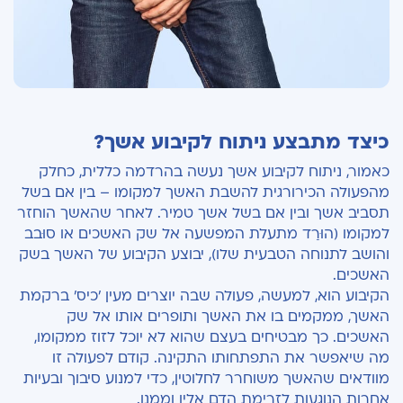
כיצד מתבצע ניתוח לקיבוע אשך?
כאמור, ניתוח לקיבוע אשך נעשה בהרדמה כללית, כחלק
מהפעולה הכירורגית להשבת האשך למקומו – בין אם בשל
תסביב אשך ובין אם בשל אשך טמיר. לאחר שהאשך הוחזר
למקומו (הוּרַד מתעלת המפשעה אל שק האשכים או סוּבב
והושב לתנוחה הטבעית שלו), יבוצע הקיבוע של האשך בשק
האשכים.
הקיבוע הוא, למעשה, פעולה שבה יוצרים מעין 'כיס' ברקמת
האשך, ממקמים בו את האשך ותופרים אותו אל שק
האשכים. כך מבטיחים בעצם שהוא לא יוכל לזוז ממקומו,
מה שיאפשר את התפתחותו התקינה. קודם לפעולה זו
מוודאים שהאשך משוחרר לחלוטין, כדי למנוע סיבוך ובעיות
אחרות הנוגעות לזרימת הדם אליו וממנו.