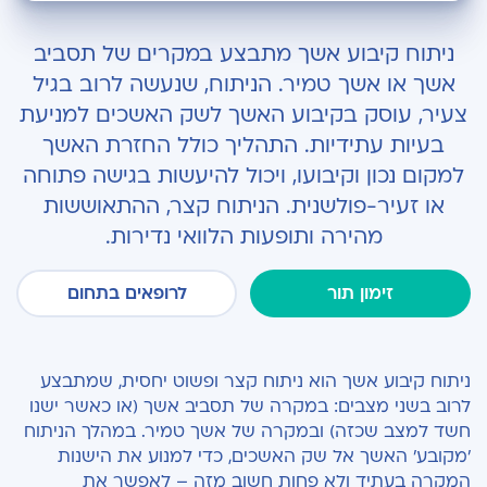
באיזה מקרים עוברים ניתוח לקיבוע אשך?
ניתוח קיבוע אשך מתבצע במקרים של תסביב
מתי הרופא יפנה לניתוח מיידי?
אשך או אשך טמיר. הניתוח, שנעשה לרוב בגיל
צעיר, עוסק בקיבוע האשך לשק האשכים למניעת
מה חשוב לדעת על הניתוח?
בעיות עתידיות. התהליך כולל החזרת האשך
איך מתכוננים לניתוח?
למקום נכון וקיבועו, ויכול להיעשות בגישה פתוחה
או זעיר-פולשנית. הניתוח קצר, ההתאוששות
כיצד מתבצע ניתוח לקיבוע אשך?
מהירה ותופעות הלוואי נדירות.
כמה זמן אורך ניתוח קיבוע אשך?
זימון תור
לרופאים בתחום
מה הם ההנחיות ליום הניתוח?
האם יש תופעות לוואי לאחר ניתוח קיבוע אשך?
ניתוח קיבוע אשך הוא ניתוח קצר ופשוט יחסית, שמתבצע
לרוב בשני מצבים: במקרה של תסביב אשך (או כאשר ישנו
חשד למצב שכזה) ובמקרה של אשך טמיר. במהלך הניתוח
'מקובע' האשך אל שק האשכים, כדי למנוע את הישנות
המקרה בעתיד ולא פחות חשוב מזה – לאפשר את