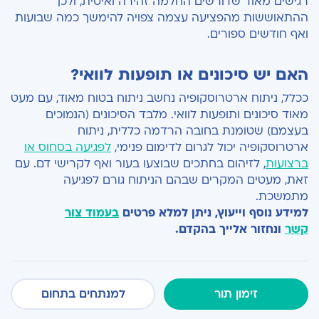
רגישים מאוד שדורשים החלמה זהירה ואיטית, ולכן
ההתאוששות מהפציעה עצמה צפויה להימשך כמה שבועות
ואף חודשים ספורים.
האם יש סיכונים או תופעות לוואי?
ככלל, ניתוח ארטרוסקופיה נחשב ניתוח בטוח מאוד, עם מעט
מאוד סיכונים ותופעות לוואי. מלבד הסיכונים (הנמוכים
בעצמם) שטומנת בחובה הרדמה כללית, ניתוח
ארטרוסקופיה יכול לגרום לדימום פנימי,
לפגיעה בסחוס או
ברצועות
, לזיהום בחתכים שבוצעו בעור ואף לקרישי דם. עם
זאת, מעטים המקרים שבהם הניתוח גורם לפגיעה
מתמשכת.
למידע נוסף וייעוץ, ניתן למלא פרטים
בעמוד צור
קשר
ונחזור אלייך בהקדם.
זימון תור
למנתחים בתחום