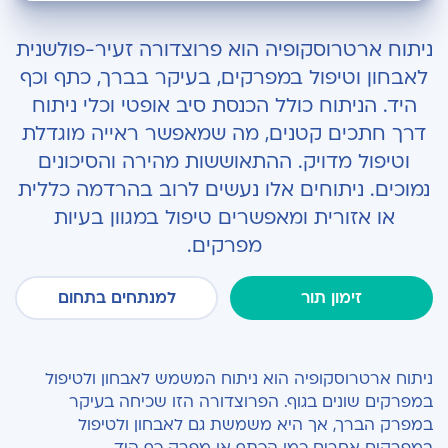
מה זה ארטרוסקופיה?
ניתוח ארטרוסקופיה הוא פרוצדורה זעיר-פולשנית
מתי נצטרך ניתוח ארטרוסקופיה?
לאבחון וטיפול במפרקים, בעיקר בברך, כתף וכף
היד. הניתוח כולל הכנסת סיב אופטי וכלי ניתוח
איך מתכוננים לניתוח?
דרך חתכים קטנים, מה שמאפשר ראייה מוגדלת
איך מתבצע ניתוח ארטרוסקופיה?
וטיפול מדויק. ההתאוששות מהירה והסיכונים
נמוכים. ניתוחים אלו נעשים לרוב בהרדמה כללית
מה קורה בתום הניתוח ובתקופת ההתאוששות?
או אזורית ומאפשרים טיפול במגוון בעיות
האם יש סיכונים או תופעות לוואי?
מפרקים.
זימון תור
למנתחים בתחום
ניתוח ארטרוסקופיה הוא ניתוח המשמש לאבחון ולטיפול
במפרקים שונים בגוף. הפרוצדורה הזו שכיחה בעיקר
במפרק הברך, אך היא משמשת גם לאבחון ולטיפול