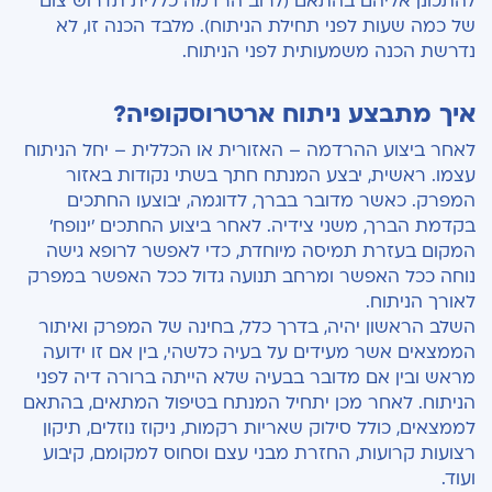
להתכונן אליהם בהתאם (לרוב הרדמה כללית תדרוש צום
של כמה שעות לפני תחילת הניתוח). מלבד הכנה זו, לא
נדרשת הכנה משמעותית לפני הניתוח.
איך מתבצע ניתוח ארטרוסקופיה?
לאחר ביצוע ההרדמה – האזורית או הכללית – יחל הניתוח
עצמו. ראשית, יבצע המנתח חתך בשתי נקודות באזור
המפרק. כאשר מדובר בברך, לדוגמה, יבוצעו החתכים
בקדמת הברך, משני צידיה. לאחר ביצוע החתכים 'ינופח'
המקום בעזרת תמיסה מיוחדת, כדי לאפשר לרופא גישה
נוחה ככל האפשר ומרחב תנועה גדול ככל האפשר במפרק
לאורך הניתוח.
השלב הראשון יהיה, בדרך כלל, בחינה של המפרק ואיתור
הממצאים אשר מעידים על בעיה כלשהי, בין אם זו ידועה
מראש ובין אם מדובר בבעיה שלא הייתה ברורה דיה לפני
הניתוח. לאחר מכן יתחיל המנתח בטיפול המתאים, בהתאם
לממצאים, כולל סילוק שאריות רקמות, ניקוז נוזלים, תיקון
רצועות קרועות, החזרת מבני עצם וסחוס למקומם, קיבוע
ועוד.