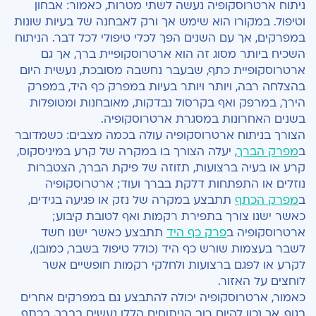
ניתוח ארטרוסקופיה נעשה לשתי מטרות, כאמור: אבחון
וטיפול. במקורו הוא שימש אך ורק לאבחנה של בעיות שונות
במפרקים, אך עם השנים הפך לכלי טיפולי לכל דבר. הניתוח
השכיח ביותר מסוג זה הוא ארטרוסקופיית ברך, אך גם
ארטרוסקופיית כתף, שבעבר נחשבה מסובכת, נעשית היום
בהצלחה רבה, ויותר ויותר בעיות במפרק כף היד, במפרק
הירך, במרפק ואף בקרסול נבדקות, מאובחנות ומטופלות
בשנים האחרונות במסגרת ארטרוסקופיה.
הצורך בניתוח ארטרוסקופיה עולה בכמה מצבים: כשמדובר
ב
מפרק הברך
, יעלה הצורך בו במקרה של קרע במיניסקוס,
קרע או בעיה ברצועות, תזוזה של פיקת הברך, הצטברות
נוזלים או התפתחות דלקת בברך ועוד; ארטרוסקופיה
ב
מפרק הכתף
תתבצע במקרה של נזק או פגיעה בגידים,
כאשר ישנו צורך בתפירת רקמות ואף לטובת קיבוע;
ארטרוסקופיה ב
פרק כף היד
תתבצע כאשר ישנו חשד
לשבר בעצמות שורש כף היד (כולל טיפול בשבר, כמובן),
לקרע או לפגם ברצועות ולחלקי רקמות חופשיים אשר
לוחצים על האזור.
כאמור, ארטרוסקופיה יכולה להתבצע גם במפרקים אחרים
בגוף, אך נכון להיום רוב הניתוחים הללו נעשים בברך, בכתף