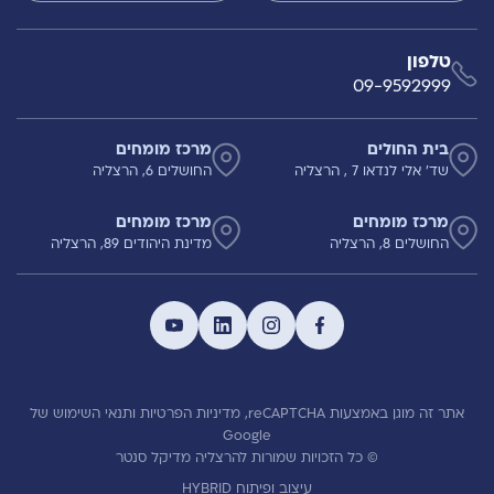
טלפון
09-9592999
בית החולים
מרכז מומחים
שד' אלי לנדאו 7 , הרצליה
החושלים 6, הרצליה
מרכז מומחים
מרכז מומחים
החושלים 8, הרצליה
מדינת היהודים 89, הרצליה
אתר זה מוגן באמצעות reCAPTCHA,
מדיניות הפרטיות
ותנאי השימוש
של
Google
© כל הזכויות שמורות להרצליה מדיקל סנטר
עיצוב ופיתוח HYBRID