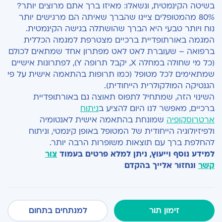
בשיטה הקינמטית, ונשאלו: מאיזו ברך אתם מרוצים יותר?
80% מהמטופלים ציינו שהברך שאיתה הם מרגישים יותר
נוח ויותר טבעי היא הברך שהושתלה בגישה הקינמטית.
המגמה באורתופדיית ברכיים מצטרפת למגמה הכללית
ברפואה – שעוברת לאט לאט מפתרון אחד שמתאים לכולם
(כל מי שחולה במחלה X, יקבל תרופה Y), לפתרונות אישיים
שמתאימים לכל מטופל (כמו תרופות בהתאמה אישית על פי
הגנטיקה המולקולרית הייחודית).
השינוי הזה, שמתחיל לתפוס תאוצה גם באורתופדיית
ברכיים, מאפשר לנו היום להציע ב
ניתוח
ארטרוסקופיה
שמונחת בהתאמה אישית לאנטומיה
ולפיזיולוגיה הייחודית של המטופל באופן קינמטי, וניתוח
להחלפת ברך עם תוצאות משופרות הרבה יותר.
למידע נוסף וייעוץ, ניתן למלא פרטים בעמוד
צור
קשר
ונחזור אלייך בהקדם
זימון תור
למנתחים בתחום