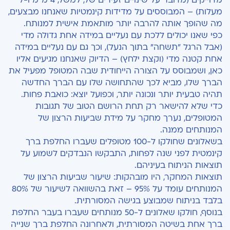
מדוייקים (מדובר על שינויים זעירים של, למשל, 4 מ"מ ו-7
מעלות) – המבוססים על מדידות קינמטיות שאנחנו מבצעים,
מה שהופך אותה להרבה יותר מותאמת אישית למנותח.
כפי שאנו יכולים ללכת עם נעליים במידה אחת גדולה מדי
(אבל הרגל "תשחה" בתוך הנעל), וכך גם עם נעליים במידה
אחת קטנה מדי (וקצת ילחץ) – הדיוק שאנחנו מגיעים אליו
כאן, ושמבוסס על הצורה הייחודית שבה המטופל מפעיל את
הברך שלו, מביא לכך שהתחושה שלו עם הברך החדשה
תהיה טבעית יותר ונכונה יותר, וכפועל יוצא: כואבת פחות.
כדי שלא להישאר רק תחת הרושם הטוב של תגובות
המטופלים, נערך מחקר על מידת שביעות הרצון של
המנותחים ממנה.
בשאלונים שחולקו ל-100 מטופלים שעברו החלפת ברך
קינמטית לפני שנה לפחות, התבקשו הנבדקים לשמוע על
תוצאות הניתוח בעיניהם.
תוצאות המחקר
, היו מובהקות: שיעור שביעות הרצון של
המנותחים עומד על 95% – זאת בהשוואה לשיעור של 80%
בלבד בניתוח שמבוצע בגישה המסורתית.
בנוסף, חולקו שאלונים ל-50 מנותחים שעברו בעבר החלפת
ברך אחת בשיטה המסורתית, ולאחרונה החלפת ברך שנייה