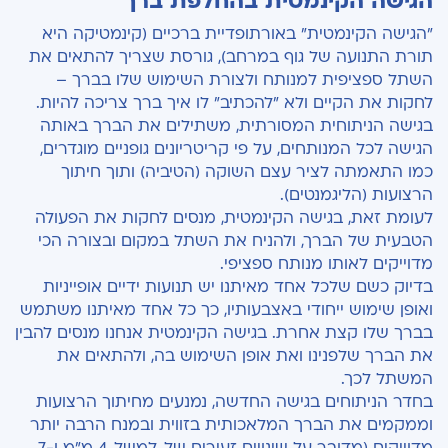
הגישה הקינמטית בהחלפת ברך
"הגישה הקינמטית" באורתופדיית ברכיים (קינמטיקה היא
תורת התנועה של גוף במרחב), גורסת שצריך להתאים את
השתל ספציפית למנותח ולצורת השימוש שלו בברך –
לחקות את הקיים ולא "להכתיב" לו איך ברך צריכה להיות.
בגישה הניתוחית המסורתית, משתילים את הברך באותה
הגישה לכל המנותחים, על פי קריטריונים גופניים מוגדרים,
כמו התאמתה לציר עצם השוקה (הטיביה) ותוך חיתוך
הרצועות (הליגמנטים).
לעומת זאת, בגישה הקינמטית, מנסים לחקות את הפעולה
הטבעית של הברך, ולהניח את השתל במקום ובצורה הכי
מדוייקים לאותו מנותח ספציפי.
בדיוק כשם שלכל אחד מאיתנו יש תנועות ידיים אופייניות
ואופן שימוש ייחודי באצבעותיו, כך כל אחד מאיתנו משתמש
בברך שלו קצת אחרת. בגישה הקינמטית אנחנו מנסים להבין
את הברך שלפנינו ואת אופן השימוש בה, ולהתאים את
המשתל לכך.
בחדר הניתוחים בגישה החדשה, נמנעים מחיתוך הרצועות
וממקמים את הברך המלאכותית בזווית ובמנח הרבה יותר