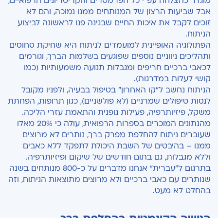
מוגדר כהצלחה עפ"י כל הפרמטרים והקריטריונים הרפואיים,
אבל שביעות הרצון של המנותחים ממנו נמוכה, והם לא
זוכים לקבל את איכות החיים שבגינה פנו לראשונה לביצוע
הניתוח.
הפתולוגיה האופיינית למועמדים לניתוח היא שחיקת סחוסים
ותהליכים ניווניים נוספים שפוגעים בשלמות הברך, וגורמים
לכאבי ברכיים חריפים ומגבלות תנועה משמעותיות (כמו
קושי לעלות במדרגות).
הניתוח נחשב ל"קו האחרון" בטיפול בבעיה, ולפניו מקובל
לנסות טיפולים שמרניים (לא פולשניים), כגון תרופות, הפחתת
משקל, פיזיותרפיה, פעילות גופנית והתאמת עזרי הליכה.
מהנתונים המוכרים בספרות הרפואית, עולה כי 20% מאלו
שעוברים ניתוח להחלפת מפרק ברך, נותרים לא מרוצים
ממנו – בהיבטים של השבת היכולת לתפקד ללא כאבים
וללא מגבלות, גם בתום חודשים של שיקום ופיזיותרפיה.
בתרגום ל"עברית" אנחנו מדברים על כ-800 מנותחים בשנה
שנותרים עם כאבי ברכיים ולא מרוצים מתוצאות הניתוח, וזה
בהחלט לא מעט.