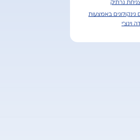
צניחת נרתיק
ם גינקולוגים באמצעות
ה וינצ'י
ינקולוגית
ית