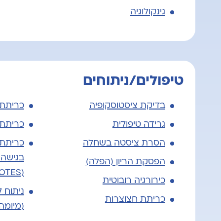
גינקולוגיה
טיפולים/ניתוחים
בדיקת ציסטוסקופיה
כריתת
גרידה טיפולית
כריתת
הסרת ציסטה בשחלה
כריתת 
בגישה 
הפסקת הריון (הפלה)
(vNOTES)
כירורגיה רובוטית
ניתוח 
כריתת חצוצרות
(מיומה