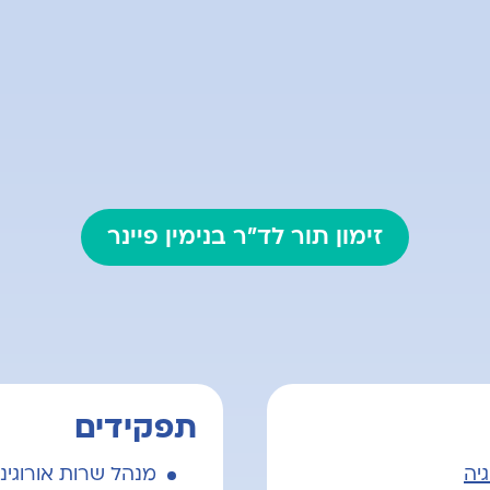
זימון תור לד"ר בנימין פיינר
תפקידים
גיה
מנהל שרות אורוגינק