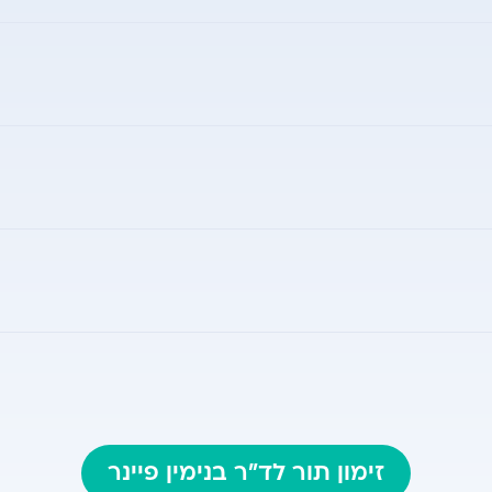
, דליפת צואה וגזים ועוד
מל, חיפה
 בריסבן, אוסטרליה
ם הטיפול הניתוחי בצניחת אברי האגן
American A
Aus
זימון תור לד"ר בנימין פיינר