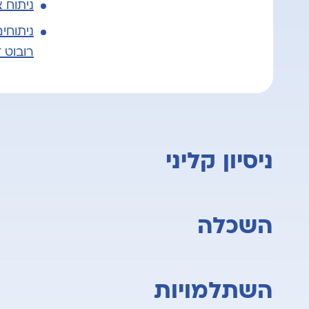
ניתוח 
ניתוחי
רובוט ד
ניסיון קליני
מנתח בכיר בתחום שיקום רצפת האגן וכירורגיה ג
השכלה
לפרוסקופיה מתקדמת בניתוחי צניחה
ניתוחים משמרי רחם בגישה לפרוסקופית ונרתיק
בוגר הפקולטה לרפואה, הטכניון
השתלמויות
טיפול בדליפת שתן במגוון טכניקות