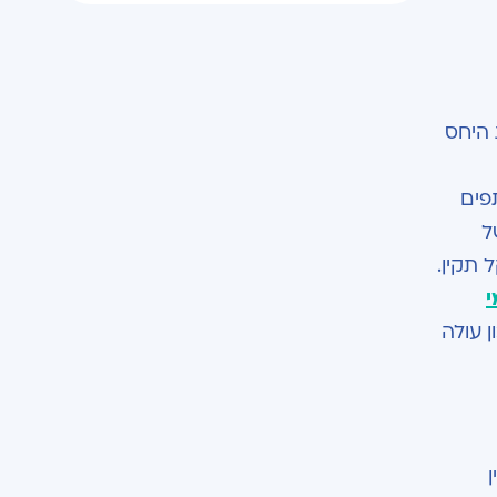
היחס
ן משתתפים
לייה של
י
 עולה