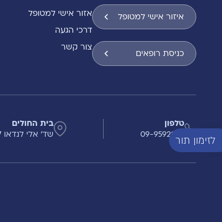
אזור אישי למטופל
איזור אישי למטופל
דרכי הגעה
צור קשר
כניסת רופאים
טלפון
בית החולים
09-9592999
שד' אלי לנדאו 7 , הרצליה
לזימון תור