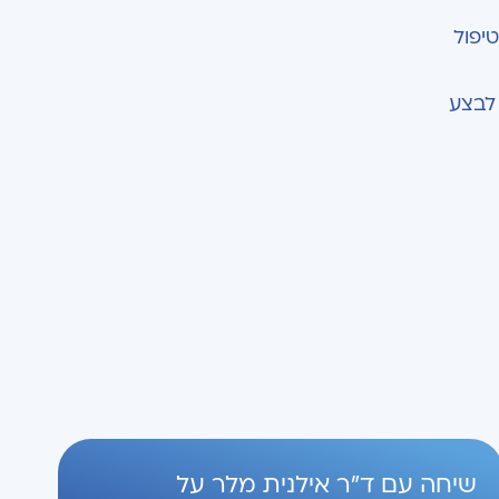
י, טיפול
 לבצע
שיחה עם ד"ר אילנית מלר על