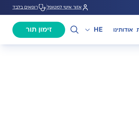
אזור אישי למטופל
רופאים בלבד
HE
זימון תור
אודותינו
EN
צנתורים
מרכז המוז MOHS
The International Department
RU
ל במחלות
צרו קשר
קרדיולוגיה
מרפאת טרום ניתוח
AR
ולוגיה)
מכון EMG
רפואת כאב
 בערמונית
רדיולוגיה
בנק הזרע ותרומת ביצית B-
גיה רובוטית
MOM