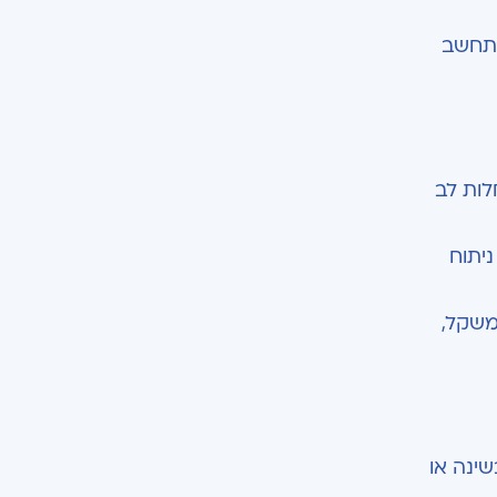
סתמך על ה-BMI בלבד. הרופא יתחשב
לות לב
ניתוח
משקל,
ינה או