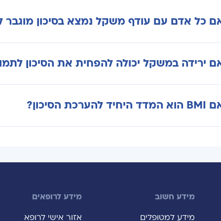
ם כל אדם עם עודף משקל נמצא בסיכון מוגבר 
בהכרח. הסיכון מושפע ממכלול גורמים, ובהם דרגת ההשמנ
ם ירידה במשקל יכולה להפחית את הסיכון לתמו
פנית ואורח החיים. ככל שההשמנה חמורה יותר וקיימות מחלו
כון.
 מחקרים מראים כי ירידה במשקל יכולה להפחית את הסיכון ל
ד היחיד להערכת הסיכון?
 מטופלים המתאימים לכך, גם טיפול בריאטרי עשוי להפחית 
 כיום נהוג להסתמך גם על היקף המותניים, מחלות הרקע, ה
ן נוספים, ולא על ה-BMI בלבד.
מידע חשוב
מידע לרופאים
מידע למטופלים
אזור אישי לרופא