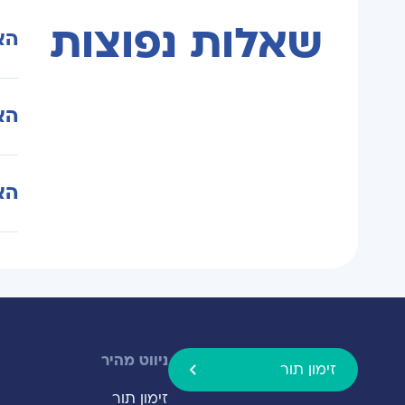
שאלות נפוצות
הא
לא 
הא
הגו
הסי
כן.
האם BMI הוא המד
אצל
לא.
סיכו
ניווט מהיר
זימון תור
זימון תור