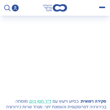
open menu
>
מדיקל בלוג
>
השמנת יתר וסרטן מה הקשר והאם הפחתת משקל
השמנת יתר וסרטן: מה
הקשר והאם הפחתת
משקל יכולה להפחית
את הסיכון?
סקירה רפואית
: בסיוע וייעוץ עם
ד"ר חסן קיס
, מומחה
בכירורגיה לפרוסקופית והשמנת יתר. מנהל שרות כירורוגיה