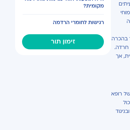
יתים
מקומית?
וחי
ה
רגישות לחומרי הרדמה
 בהכרה
זימון תור
 חרדה.
ת, אך
של רופא
ול
ניגוד