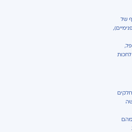
ף של
ימיים),
ל,
לחכות
חלקים
שה
מהם