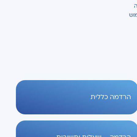
ה
וש
הרדמה כללית