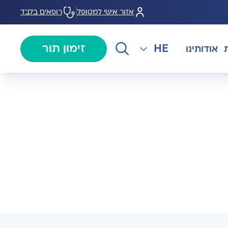
אזור אישי למטופל
רופאים בלבד
HE
זימון תור
אודותינו
EN
צנתורים
מרכז המוז MOHS
The International Department
RU
ל במחלות
צרו קשר
קרדיולוגיה
מרפאת טרום ניתוח
AR
ולוגיה)
מכון EMG
רפואת כאב
 בערמונית
רדיולוגיה
בנק הזרע ותרומת ביצית B-
גיה רובוטית
MOM