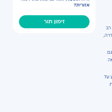
אזורית?
זימון תור
רב
רה,
גם
ה
 על
ת