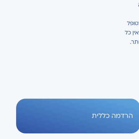
טופל
ין כל
תר.
הרדמה כללית