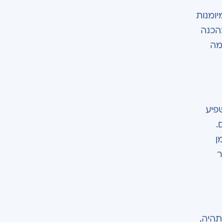
ומנות
הכנה
מה
פיע
.
ן
ר
היה,