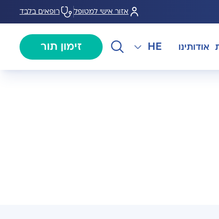
אזור אישי למטופל
רופאים בלבד
HE
זימון תור
אודותינו
EN
צנתורים
מרכז המוז MOHS
The International Department
RU
ל במחלות
צרו קשר
קרדיולוגיה
מרפאת טרום ניתוח
AR
ולוגיה)
מכון EMG
רפואת כאב
 בערמונית
רדיולוגיה
בנק הזרע ותרומת ביצית B-
גיה רובוטית
MOM