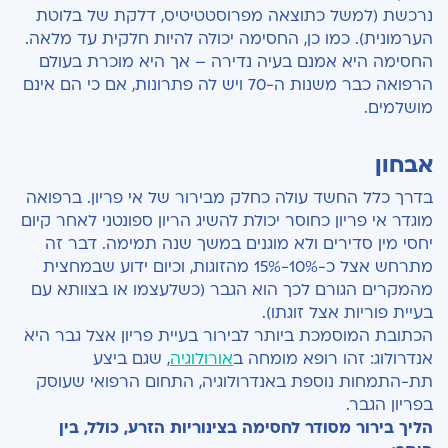
נרכשת (למשל כתוצאה מפרוסטטיטיס, דלקת של בלוטת
הערמונית). כמו כן, החסימה יכולה להיות חלקית עד מלאה.
החסימה היא אמנם בעיה נדירה – אך היא מוכרת בעולם
הרפואה כבר משנות ה-70 ויש לה פתרונות, אם כי הם אינם
מושלמים.
אבחון
בדרך כלל החשד עולה כחלק מבירור של אי פריון. ברפואה
מוגדר אי פריון כחוסר יכולת להשיג הריון ספונטני לאחר קיום
יחסי מין סדירים ולא מוגנים במשך שנה תמימה. דבר זה
מתרחש אצל כ-10%-15% מהזוגות, וכיום ידוע שבמחצית
מהמקרים הגורם לכך הוא הגבר (כשלעצמו או בצוותא עם
בעיית פוריות אצל זוגתו).
הכתובת המוסמכת ביותר לבירור בעיית פריון אצל גבר היא
אנדרולוג: זהו רופא מומחה ב
אורולוגיה
, שגם ביצע
תת-התמחות נוספת באנדרולוגיה, התחום הרפואי שעוסק
בפריון הגבר.
הליך בירור מסודר לחסימה בצינוריות הזרע, כולל, בין