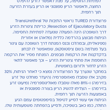
לפתיחת החסימה, על מנת לאפשר לזרע להיפלט
החוצה, ולאפשר הריון ספונטני או הריון בעזרת הזרעה
תוך רחמית.
פרוצדורת TURED (ראשי התיבות של TransUrethral
Resection of Ejaculatory Ducts; כריתת צינורות הזרע
דרך השופכה) הינה הפעולה שנועדה לפתיחת החסימה.
הניתוח מבוצע בהרדמה כללית (מלאה) או אזורית
(ספינאלית), ובמהלכו נכנס המנתח דרך השופכה עם צינור
בעל מצלמה בשם ציסטוסקופ, שמאפשר לו לבחון
בדקדקנות את הרקמות מבפנים. המנתח מסיר את הרקמה
החוסמת את פתחי צינוריות הזרע – וכך מאפשר לתאי
הזרע לחזור ולזרום בחופשיות.
במחקר שנערך על הפרוצדורה נמצא כי לאחר הניתוח, 32%
מקרב אלו שסבלו מאזוספרמיה (היעדר מוחלט של זרע
בזירמה) ו-81% מאלו שסבלו מאוליגוספרמיה (מיעוט זרע
בזירמה) – הצליחו להשיג הריון בצורה ספונטנית או
באמצעות הזרעה תוך רחמית.
הניתוח אף עשוי לסייע לטיפול בסימפטומים עמם הגיע
החולה, כמו כאב בשפיכה, ולסייע בהפחתה משמעותית שלו.