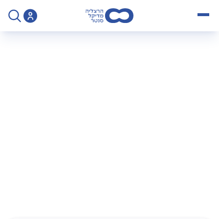
open menu
>
Operation
>
ניתוח TURED - הסרת חסימה בצינוריות השפיכה
ניתוח TURED – הסרת
חסימה בצינוריות
השפיכה