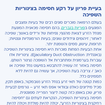
בעיית פריון על רקע חסימה בצינוריות
השפיכה
בעולם הרפואה מוכרים סוגים רבים של בעיות ומצבים
הפוגעים ב
פוריות בגברים
, בהם חסימה מכאנית המונעת
מנוזל הזרע לצאת מהגוף; נפיחות של ורידים באשך; שפיכה
לאחור; זיהומים וגידולים שונים; בעיות הורמונליות וגנטיות;
תרופות, עישון, סמים והשמנת יתר.
אחת הבעיות הפחות מוכרות היא חסימה בצינוריות השפיכה
(באנגלית: Ejaculatory Duct Obstruction). צינוריות אלו
עוברות בערמונית ומתחברות אל השופכה (צינור השתן).
חסימה באזור זה עשויה להתבטא במיעוט נוזל שפיכה או
כאב / צריבה בעת השפיכה, אך עשויה גם להיות ללא
תסמינים כלל.
כמות קטנה של תאי זרע בנוזל הזרע (שבמקור, באופן תקין,
מכיל מיליונים כאלו) ובוודאי אפס תאי זרע – גורמים לבעיית
פריון, שכן באופן כזה קשה ליצור הפרייה ספונטנית.
חסימה בצינוריות השפיכה, הנקראת לעתים גם "חסימה
רחיקנית בצינוריות הזרע", יכולה להיות מולדת ויכולה להיות