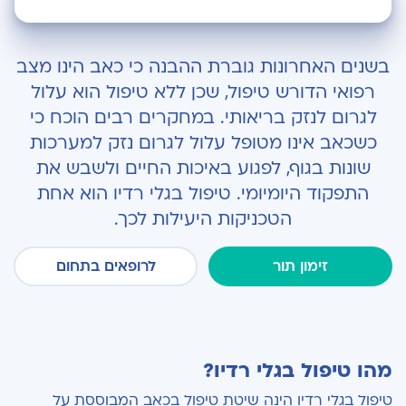
מהו טיפול בגלי רדיו?
בשנים האחרונות גוברת ההבנה כי כאב הינו מצב
שתי טכניקות לשימוש בגלי רדיו:
רפואי הדורש טיפול, שכן ללא טיפול הוא עלול
לגרום לנזק בריאותי. במחקרים רבים הוכח כי
כיצד מתבצע טיפול בגלי רדיו?
כשכאב אינו מטופל עלול לגרום נזק למערכות
כיצד מתנהגים לאחר הטיפול?
שונות בגוף, לפגוע באיכות החיים ולשבש את
התפקוד היומיומי. טיפול בגלי רדיו הוא אחת
מתי טיפול בגלי רדיו מומלץ?
הטכניקות היעילות לכך.
מהם היתרונות בטיפול בגלי רדיו?
זימון תור
לרופאים בתחום
עד כמה הטיפול בגלי רדיו בטוח והאם יש תופעות
לוואי?
האם נחוץ יותר מאשר טיפול אחד?
יתרונות הטיפול במרפאת הכאב של הרצליה מדיקל
מהו טיפול בגלי רדיו?
סנטר
טיפול בגלי רדיו הינה שיטת טיפול בכאב המבוססת על