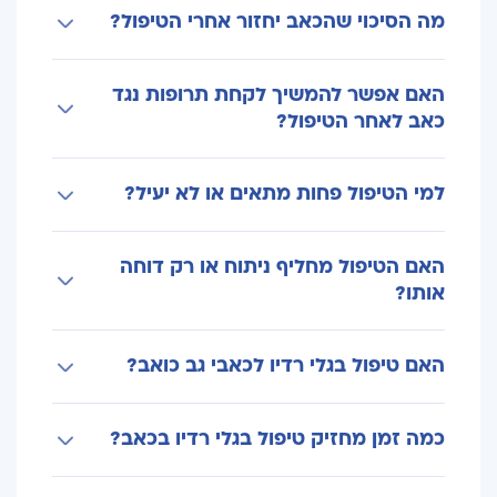
מה הסיכוי שהכאב יחזור אחרי הטיפול?
חודשים) הוא אחד המצבים שבהם הטיפול יכול
להיות יעיל, במיוחד כשמקור הכאב עצבי ולא הגיב
הכאב עשוי לחזור עם הזמן, משום שהעצב
לטיפולים אחרים
האם אפשר להמשיך לקחת תרופות נגד
המטופל יכול להתחדש. ברוב המקרים ההקלה
כאב לאחר הטיפול?
נמשכת חודשים עד כשנה, ולאחר מכן ניתן לשקול
טיפול חוזר.
כן. לעיתים ממשיכים טיפול תרופתי לתקופה קצרה
למי הטיפול פחות מתאים או לא יעיל?
לאחר ההליך, ובהמשך ניתן להפחית או להפסיק
בהתאם לשיפור בכאב ובהמלצת הרופא.
הטיפול פחות מתאים כאשר מקור הכאב אינו עצבי,
האם הטיפול מחליף ניתוח או רק דוחה
או כאשר לא זוהה במדויק העצב האחראי לכאב.
אותו?
לכן חשוב אבחון מקדים מדויק לפני קבלת החלטה.
במקרים רבים הטיפול מאפשר להימנע מניתוח או
האם טיפול בגלי רדיו לכאבי גב כואב?
לדחות אותו משמעותית, אך במצבים מסוימים הוא
מהווה שלב ביניים בלבד כחלק מתוכנית טיפול
הטיפול עצמו מתבצע בהרדמה מקומית ולעיתים
רחבה.
כמה זמן מחזיק טיפול בגלי רדיו בכאב?
בטשטוש, כך שרוב המטופלים חווים אי־נוחות קלה
בלבד ולא כאב משמעותי.
ההשפעה משתנה בין מטופלים, אך לרוב נמשכת