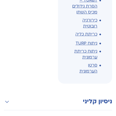
TURBT –
הסרת גידולים
מכיס השתן
כירורגיה
רובוטית
כריתת כליה
ניתוח TURP
ניתוח כריתת
ערמונית
סרטן
הערמונית
ניסיון קליני
רופא צבאי ביחידה מובחרת