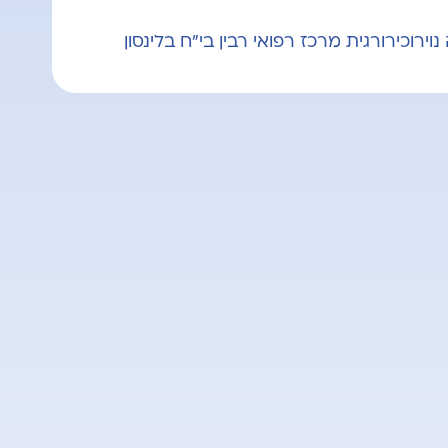
ירוכירורגית מרכז רפואי רבין בי"ח בלינסון