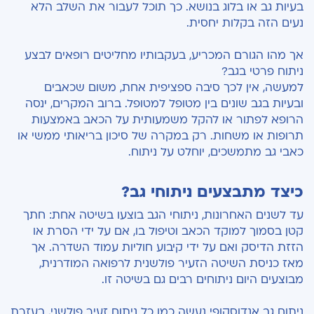
בעיות גב או בלוג בנושא. כך תוכל לעבור את השלב הלא
נעים הזה בקלות יחסית.
אך מהו הגורם המכריע, בעקבותיו מחליטים רופאים לבצע
ניתוח פרטי בגב?
למעשה, אין לכך סיבה ספציפית אחת, משום שכאבים
ובעיות בגב שונים בין מטופל למטופל. ברוב המקרים, ינסה
הרופא לפתור או להקל משמעותית על הכאב באמצעות
תרופות או משחות. רק במקרה של סיכון בריאותי ממשי או
כאבי גב מתמשכים, יוחלט על ניתוח.
כיצד מתבצעים ניתוחי גב?
עד לשנים האחרונות, ניתוחי הגב בוצעו בשיטה אחת: חתך
קטן בסמוך למוקד הכאב וטיפול בו, אם על ידי הסרת או
הזזת הדיסק ואם על ידי קיבוע חוליות עמוד השדרה. אך
מאז כניסת השיטה הזעיר פולשנית לרפואה המודרנית,
מבוצעים היום ניתוחים רבים גם בשיטה זו.
ניתוח גב אנדוסקופי נעשה כמו כל ניתוח זעיר פולשני, בעזרת