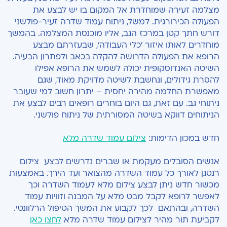
מצלמה זעירה שמוחדרת אל המקום בו יש לבצע את
הפעולה הכירורגית. למשל, ניתוח עמוד שדרה זעיר-פולשני
דורש חתך קטן במרכז הגב, אליו מוכנסת המצלמה. בהמשך
מוחדרים לאותו איזור 'כלי העבודה', שבעזרתם מבצע
הרופא את הפעולה הדרושה להקלה בכאב ולפתרון הבעיה.
השיטה האנדוסקופית יכולה לשמש את הרופא אפילו
להסרת גידולים, ונחשבת לשיטה מדויקת מאוד, שגם
מאפשרת החלמה מהירה יחסית – יתרון חשוב למי שעובר
ניתוחי גב. עם זאת, גם היום בוחרים רופאים רבים לבצע את
הניתוחים דווקא בשיטה המסורתית של ניתוח פולשני.
חדש במכון הדימות:
צילום עמוד שדרה מלא
אנשים הסובלים מעקמת או שברים נדרשים לבצע צילום
רנטגן לאורך כל עמוד השדרה מהצואר ועד הירך. באמצעות
מכשור חדש
ניתן לבצע צילום מלא לעמוד השדרה וכך
לאפשר לרופא לקבל
מבט מלא על המבנה וזוויות עמוד
השדרה, ובהתאם לכך לקבוע את המשך הטיפול הרלוונטי.
לקביעת תור מהיר לצילום עמוד שדרה מלא
לחצו כאן