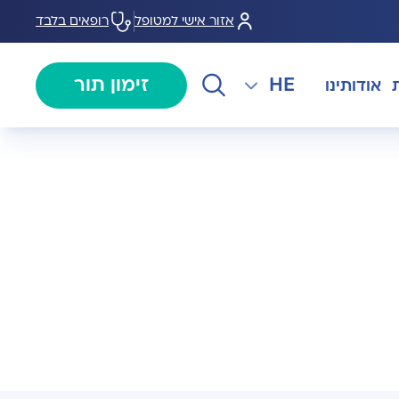
אזור אישי למטופל
רופאים בלבד
HE
זימון תור
אודותינו
EN
צנתורים
מרכז המוז MOHS
The International Department
RU
ל במחלות
צרו קשר
קרדיולוגיה
מרפאת טרום ניתוח
AR
ולוגיה)
מכון EMG
רפואת כאב
 בערמונית
רדיולוגיה
בנק הזרע ותרומת ביצית B-
גיה רובוטית
MOM