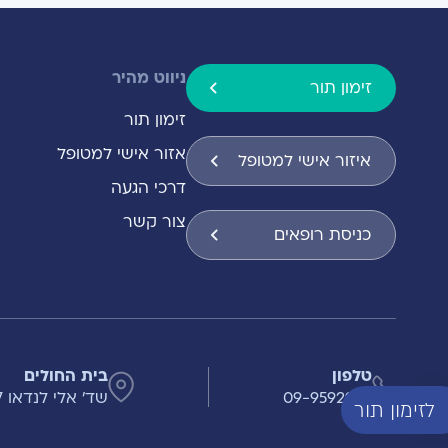
ניווט מהיר
זימון תור
זימון תור
אזור אישי למטופל
איזור אישי למטופל
דרכי הגעה
צור קשר
כניסת רופאים
טלפון
בית החולים
09-9592999
שד' אלי לנדאו 7 , הרצליה
לזימון תור