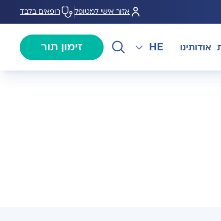
אזור אישי למטופל
רופאים בלבד
HE
זימון תור
אודותינו
EN
צנתורים
מרכז המוז MOHS
The International Department
RU
ל במחלות
צרו קשר
קרדיולוגיה
מרפאת טרום ניתוח
AR
ולוגיה)
מכון EMG
רפואת כאב
 בערמונית
רדיולוגיה
בנק הזרע ותרומת ביצית B-
גיה רובוטית
MOM