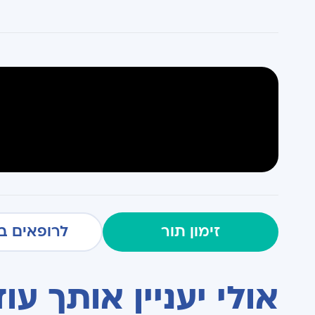
זימון תור
לרופאים ב
אולי יעניין אותך עוד