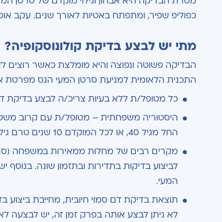
מטרת הבדיקה היא אבחון וגילוי מוקדם של סרטן המע
כפוליפ שפיר, ומתפתח באטיות לאורך שנים. עקב אופיו
מתי יש לבצע בדיקת קולונוסקופיה?
הבדיקה פשוטה ונפוצה והיא מומלצת כאשר רוצים לא
התכנית הלאומית למניעת סרטן המעי הגס מפרטת את
כל מטופל/ת ללא בעיות צריכ/ה לבצע בדיקת דם סמוי או 
היסטוריה משפחתית – מטופל/ת עם קרוב משפח
החל מגיל 40, או לכל המוקדם 10 שנים טרם גיל גילוי המחלה אצל קרוב המשפחה – המוקדם מבין השניים.
מקרים רבים של מחלות ממאירות במשפחה (סרטן 
לביצוע בדיקות בתדירות ובתזמון שונה. בנוסף יש 
המעי.
לא ניתן לבצע אותה בפרק זמן זה, יש לבצעה לא יאוחר מ