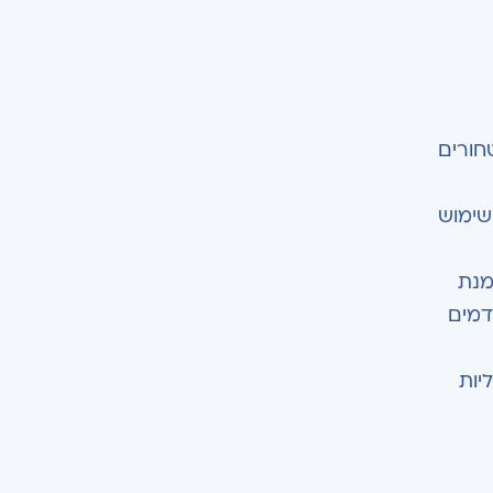
חורים
שימוש
מנת
דמים
יות