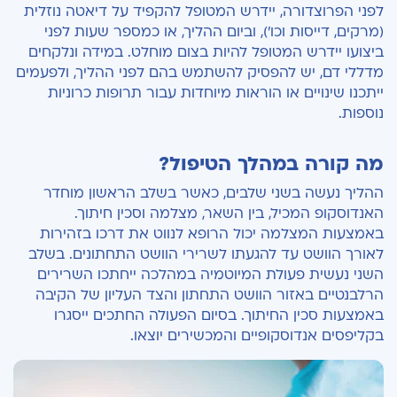
לפני הפרוצדורה, יידרש המטופל להקפיד על דיאטה נוזלית
(מרקים, דייסות וכו'), וביום ההליך, או כמספר שעות לפני
ביצועו יידרש המטופל להיות בצום מוחלט. במידה ונלקחים
מדללי דם, יש להפסיק להשתמש בהם לפני ההליך, ולפעמים
ייתכנו שינויים או הוראות מיוחדות עבור תרופות כרוניות
נוספות.
מה קורה במהלך הטיפול?
ההליך נעשה בשני שלבים, כאשר בשלב הראשון מוחדר
האנדוסקופ המכיל, בין השאר, מצלמה וסכין חיתוך.
באמצעות המצלמה יכול הרופא לנווט את דרכו בזהירות
לאורך הוושט עד להגעתו לשרירי הוושט התחתונים. בשלב
השני נעשית פעולת המיוטמיה במהלכה ייחתכו השרירים
הרלבנטיים באזור הוושט התחתון והצד העליון של הקיבה
באמצעות סכין החיתוך. בסיום הפעולה החתכים ייסגרו
בקליפסים אנדוסקופיים והמכשירים יוצאו.