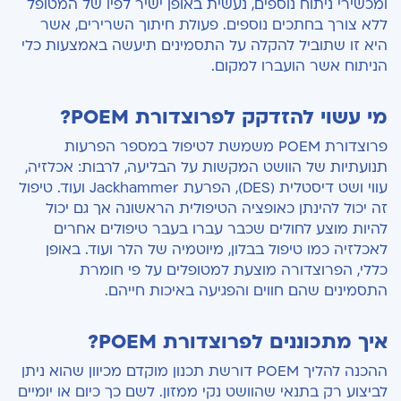
ומכשירי ניתוח נוספים, נעשית באופן ישיר לפיו של המטופל
ללא צורך בחתכים נוספים. פעולת חיתוך השרירים, אשר
היא זו שתוביל להקלה על התסמינים תיעשה באמצעות כלי
הניתוח אשר הועברו למקום.
מי עשוי להזדקק לפרוצדורת
POEM
?
פרוצדורת
POEM
משמשת לטיפול במספר הפרעות
תנועתיות של הוושט המקשות על הבליעה, לרבות: אכלזיה,
עווי ושט דיסטלית (
DES
), הפרעת
Jackhammer
ועוד. טיפול
זה יכול להינתן כאופציה הטיפולית הראשונה אך גם יכול
להיות מוצע לחולים שכבר עברו בעבר טיפולים אחרים
לאכלזיה כמו טיפול בבלון, מיוטמיה של הלר ועוד. באופן
כללי, הפרוצדורה מוצעת למטופלים על פי חומרת
התסמינים שהם חווים והפגיעה באיכות חייהם.
איך מתכוננים לפרוצדורת
POEM
?
ההכנה להליך POEM דורשת תכנון מוקדם מכיוון שהוא ניתן
לביצוע רק בתנאי שהוושט נקי ממזון. לשם כך כיום או יומיים