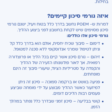
בחילות.
איזה גורמי סיכון קיימים?
למרות ש- POEM נחשב בדרך כלל בטוח ויעיל, ישנם גורמי
סיכון מסוימים שיש לקחת בחשבון לפני ביצוע ההליך.
גורמי סיכון אלו כוללים:
דימום – סיבוך שכיח יחסית, אולם הוא בדרך כלל קל
וניתן לטיפול שמרני אנדוסקופי ללא סכנה למטופל.
זיהום – גורם סיכון אשר קיים בכל הליך או פרוצדורה
רפואית. אך לאור פולשנותו הזעירה של ההליך
והקפדה על סטריליות הציוד, שיעורי סיבוך זה הינם
מופחתים.
פגיעה בוושט או ברקמה סמוכה – סיכון זה ניתן
למיזעור כאשר ההליך מבוצע על ידי מומחה שביצע
פעמים רבות הליכים דומים.
קושי בבליעה – סיכון זמני שבדרך כלל נפתר במהלך
הזמן.