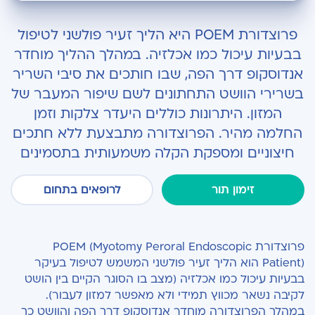
מה זה טיפול POEM?
פרוצדורת POEM היא הליך זעיר פולשני לטיפול
מי עשוי להזדקק לפרוצדורת POEM?
בבעיות עיכול כמו אכלזיה. במהלך ההליך מוחדר
אנדוסקופ דרך הפה, שבו חותכים את סיבי השריר
איך מתכוננים לפרוצדורת POEM?
בשרירי הוושט התחתונים לשם שיפור המעבר של
מה קורה במהלך הטיפול?
המזון. היתרונות כוללים היעדר צלקות וזמן
החלמה מהיר. הפרוצדורה מתבצעת ללא חתכים
התאוששות מפרוצדורת POEM
חיצוניים ומספקת הקלה משמעותית בתסמינים
איזה גורמי סיכון קיימים?
זימון תור
לרופאים בתחום
מה חשוב לדעת לאחר שמסיימים עם ההליך?
פרוצדורת POEM (Myotomy Peroral Endoscopic
Patient) הוא הליך זעיר פולשני המשמש לטיפול בעיקר
בבעיות עיכול כמו אכלזיה (מצב בו הסוגר הקיים בין הושט
לקיבה נשאר מכווץ תמידי ולא מאפשר למזון לעבור).
במהלך הפרוצדורה מוחדר אנדוסקופ דרך הפה והוושט כך