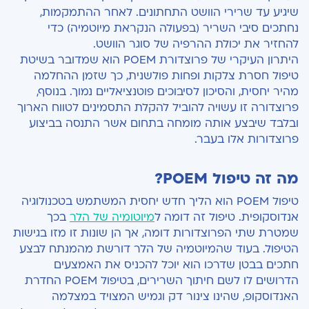
שיגיע עד שרירי הוושט התחתונים. לאחר ההתמקמות,
נחתכים סיבי השריר (בפעולה הנקראת מיוטמיה) כדי
להחזיר את יכולת ההרפיה של סוגר הוושט.
היתרון העיקרי של פרוצדורת POEM הוא שמדובר בשיטת
טיפול חסרת צלקות ופחות פולשנית, כך שזמן ההחלמה
מהיר יחסית, והסיכון לסיבוכים פוטנציאליים נמוך. בנוסף,
פרוצדורה זו עשויה להוביל להקלת התסמינים לטווח הארוך
ובלבד שיבצע אותה מומחה בתחום אשר התנסה בביצוע
פרוצדורות אלו בעבר.
מה זה טיפול
POEM
?
טיפול
POEM
הוא הליך חדש יחסית המשתמש בטכנולוגיה
אנדוסקופית. טיפול זה דומה ל
מיוטומיה של הלר
בכך
שמטרת שתי הפרוצדורות דומה, אך הן שונות זו מזו בגישות
הטיפול. בעוד שהמיוטמיה של הלר דורשת מהמנתח לבצע
חתכים בבטן שדרכו הוא יוכל להכניס את האמצעים
הדרושים לו לשם חיתוך השרירים, בטיפול
POEM
החדרת
האנדוסקופ, שהינו צינור דק וגמיש המצויד במצלמה