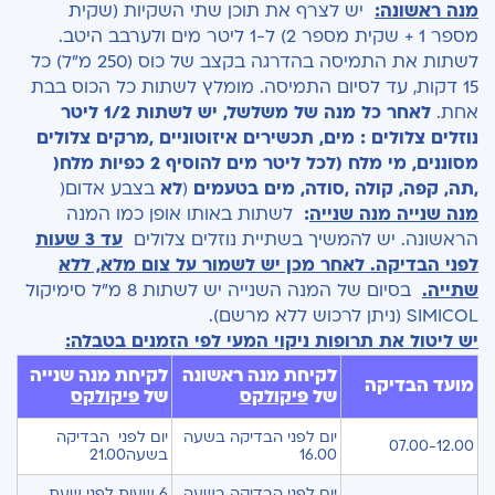
מנה ראשונה
:
יש לצרף את תוכן שתי השקיות (שקית
מספר 1 + שקית מספר 2) ל-1 ליטר מים ולערבב היטב.
לשתות את התמיסה בהדרגה בקצב של כוס (250 מ"ל) כל
15 דקות, עד לסיום התמיסה. מומלץ לשתות כל הכוס בבת
אחת.
לאחר כל מנה של משלשל, יש לשתות 1/2 ליטר
נוזלים צלולים
:
מים, תכשירים איזוטוניים ,
מרקים צלולים
מסוננים,
מי מלח (לכל ליטר מים להוסיף 2 כפיות מלח
(
,תה, קפה, קולה ,סודה, מים בטעמים
(
לא
בצבע אדום(
מנה שנייה
מנה שנייה
:
לשתות באותו אופן כמו המנה
הראשונה. יש להמשיך בשתיית נוזלים צלולים
עד 3 שעות
לפני הבדיקה. לאחר מכן יש לשמור על צום מלא, ללא
שתייה.
בסיום של המנה השנייה יש לשתות 8 מ"ל סימיקול
SIMICOL (ניתן לרכוש ללא מרשם).
יש ליטול את תרופות ניקוי המעי לפי הזמנים בטבלה:
לקיחת מנה ראשונה
לקיחת מנה שנייה
מועד הבדיקה
של
פיקולקס
של
פיקולקס
יום לפני הבדיקה בשעה
יום לפני הבדיקה
07.00-12.00
16.00
בשעה21.00
יום לפני הבדיקה בשעה
6 שעות לפני שעת