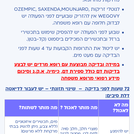
מדויקות מהרופא.
לנוטלי זריקות OZEMPIC, SAXENDA,MOUNJARO,
WEGOVY אין להזריק שבועיים לפני הפעולה יש
לבדוק חלופה עם רופא משפחה.
שבוע לפני הפעולה יש להפסיק שימוש בתכשירי
ברזל ובתכשירים המכילים ביסמוט (קל-בטן(.
יש ליטול את התרופות הקבועות עד 4 שעות לפני
הבדיקה עם מעט מים.
במידה ובדיקה מבוצעת עם רופא מרדים יש לבצע
בדיקות דם כולל ספירת דם, כימיה, א.ק.ג וסיכום
מידע רפואי מרופא משפחה
72 שעות לפני בדיקה – שינוי תזונתי –
יש לעבור לדיאטה
דלת סיבים:
מה לא
מה מותר לאכול ?
מה מותר לשתות?
לאכול?
מים, תכשירים איזוטוניים
(ללא צבע, ניתן להשיג בבתי
מוצרי חלב, חלב סויה
יש להימנע
מרקחת ללא מרשם(
לחם לבן, פסטה לבנה