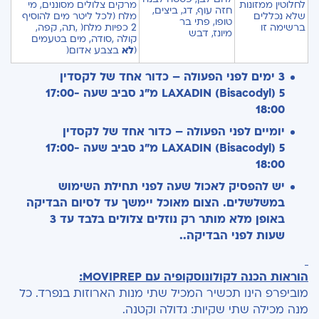
לחלוטין ממזונות
מרקים צלולים מסוננים, מי
חזה עוף, דג, ביצים,
שלא נכללים
מלח (לכל ליטר מים להוסיף
טופו, פתי בר
ברשימה זו
2 כפיות מלח( ,תה, קפה,
מיונז, דבש
קולה ,סודה, מים בטעמים
(
לא
בצבע אדום(
3 ימים לפני הפעולה –
כדור אחד של לקסדין
5 מ"ג
LAXADIN (Bisacodyl)
סביב
שעה 17:00-
18:00
יומיים לפני הפעולה –
כדור אחד של לקסדין
5 מ"ג
LAXADIN (Bisacodyl)
סביב
שעה 17:00-
18:00
יש להפסיק לאכול שעה לפני תחילת השימוש
במשלשלים.
הצום מאוכל יימשך עד לסיום הבדיקה
באופן מלא
מותר רק נוזלים צלולים בלבד עד 3
שעות לפני הבדיקה.
.
הוראות הכנה לקולונוסקופיה עם
MOVIPREP
:
מוביפרפ הינו תכשיר המכיל שתי מנות הארוזות בנפרד. כל
מנה מכילה שתי שקיות: גדולה וקטנה.