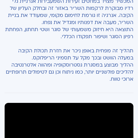
המכשיר מצויד במחטים זעירות השמעבירות אנרגיית גלי
רדיו מבוקרת לרקמות השריר באזור זה ובחלק העליון של
הקיבה. אנרגיה זו גורמת לחימום מקומי, שמעודד את בניית
השריר, מעבה את דפנותיו ומגדיל את נפחו.
התוצאה היא חיזוק משמעותי של סוגר ושטי תחתון, הפחתת
רפיון הסוגר ושיפור תפקודו הכללי.
תהליך זה מפחית באופן ניכר את חזרת תכולת הקיבה
במעלה הוושט ובכך מקל על תסמיני הריפלוקס.
ההליך מבוצע במסגרת גסטרוסקופיה ומהווה אלטרנטיבה
להליכים פולשניים יותר, כמו ניתוח וכן גם לטיפולים תרופתיים
ארוכי טווח.