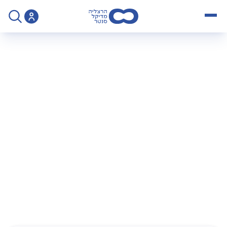
open menu
>
Operation
>
סטרטה (STRETTA) - טיפול זעיר פולשני בריפלוקס
סטרטה (STRETTA) –
טיפול זעיר פולשני
בריפלוקס