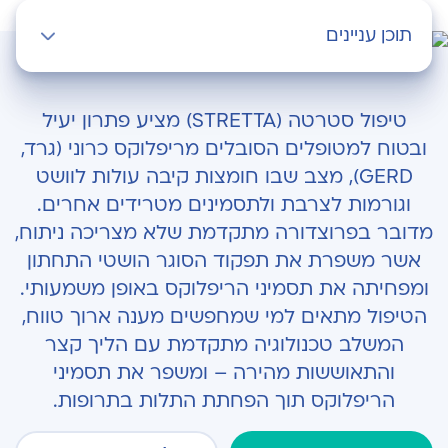
תוכן עניינים
מהו טיפול סטרטה וכיצד הוא מבוצע?
טיפול סטרטה (STRETTA) מציע פתרון יעיל
יתרונות הטיפול בסטרטה
ובטוח למטופלים הסובלים מריפלוקס כרוני (גרד,
GERD), מצב שבו חומצות קיבה עולות לוושט
למי מתאים טיפול סטרטה?
וגורמות לצרבת ולתסמינים מטרידים אחרים.
סיכונים ותופעות לוואי אפשריות
מדובר בפרוצדורה מתקדמת שלא מצריכה ניתוח,
אשר משפרת את תפקוד הסוגר הושטי התחתון
מה חשוב לדעת לפני הפעולה?
ומפחיתה את תסמיני הריפלוקס באופן משמעותי.
מה צפוי לאחר הפעולה ותוך כמה זמן נרגיש שיפור?
הטיפול מתאים למי שמחפשים מענה ארוך טווח,
המשלב טכנולוגיה מתקדמת עם הליך קצר
יעילות הטיפול ב- STRETTA
והתאוששות מהירה – ומשפר את תסמיני
שאלות נפוצות
הריפלוקס תוך הפחתת התלות בתרופות.
טיפול סטרטה (STRETTA) בהרצליה מדיקל סנטר