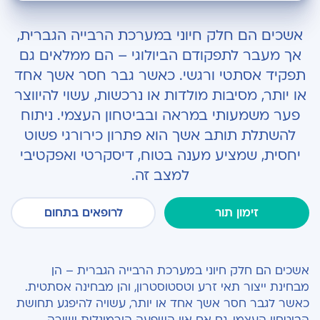
מהו אשך תותב?
אשכים הם חלק חיוני במערכת הרבייה הגברית,
למי מתאים ניתוח השתלת אשך?
אך מעבר לתפקודם הביולוגי – הם ממלאים גם
תפקיד אסתטי ורגשי. כאשר גבר חסר אשך אחד
כיצד מתבצע הניתוח?
או יותר, מסיבות מולדות או נרכשות, עשוי להיווצר
התאמת התותב לגבר
פער משמעותי במראה ובביטחון העצמי. ניתוח
להשתלת תותב אשך הוא פתרון כירורגי פשוט
הכנה לקראת הניתוח
יחסית, שמציע מענה בטוח, דיסקרטי ואפקטיבי
סיכונים ותופעות לוואי
למצב זה.
התאוששות לאחר הניתוח
זימון תור
לרופאים בתחום
אשכים הם חלק חיוני במערכת הרבייה הגברית – הן
מבחינת ייצור תאי זרע וטסטוסטרון, והן מבחינה אסתטית.
כאשר לגבר חסר אשך אחד או יותר, עשויה להיפגע תחושת