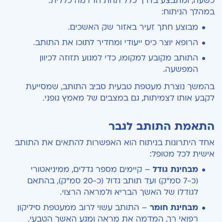
כשעה, ומתבצע בדרך כלל תחת הרדמה כללית.
במהלך הניתוח:
מבוצע חתך זעיר באזור שק האשכים.
הרופא יוצר כיס ייעודי ומחדיר לתוכו את התותב.
התותב מקובע למקומו, כדי למנוע תזוזה לכיוון
המפשעה.
בהמשך נוצרת מעטפת טבעית סביב התותב, שמסייעת
לקבע אותו לצמיתות, גם במצבים של מאמץ גופני.
התאמת התותב לגבר
אחד היתרונות בניתוח הוא האפשרות להתאים את התותב
אישית לכל מטופל:
מבחינת גודל
– קיימים מספר גדלים, ממיניאטורי
(כ-7 סמ״ק) ועד תותב גדול (כ-20 סמ״ק), בהתאם
לגודלו של האשך הבריא ולמראה הרצוי.
מבחינת חומר
– התותב עשוי לרוב ממעטפת סיליקון
רפואי רך, המדמה את מראה ומגע האשך הטבעי.