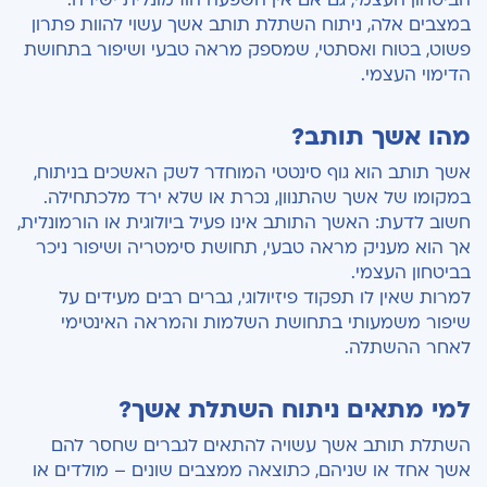
הביטחון העצמי, גם אם אין השפעה הורמונלית ישירה.
במצבים אלה, ניתוח השתלת תותב אשך עשוי להוות פתרון
פשוט, בטוח ואסתטי, שמספק מראה טבעי ושיפור בתחושת
הדימוי העצמי.
מהו אשך תותב?
אשך תותב הוא גוף סינטטי המוחדר לשק האשכים בניתוח,
במקומו של אשך שהתנוון, נכרת או שלא ירד מלכתחילה.
חשוב לדעת: האשך התותב אינו פעיל ביולוגית או הורמונלית,
אך הוא מעניק מראה טבעי, תחושת סימטריה ושיפור ניכר
בביטחון העצמי.
למרות שאין לו תפקוד פיזיולוגי, גברים רבים מעידים על
שיפור משמעותי בתחושת השלמות והמראה האינטימי
לאחר ההשתלה.
למי מתאים ניתוח השתלת אשך?
השתלת תותב אשך עשויה להתאים לגברים שחסר להם
אשך אחד או שניהם, כתוצאה ממצבים שונים – מולדים או