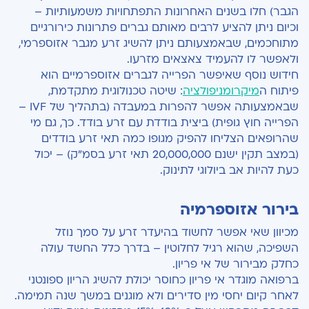
הגבר) חלו בשנים האחרונות התפתחויות משמעותיות –
וכיום ניתן להציע לרבים מאותם גברים פתרונות כירורגיים
מתוחכמים, שבאמצעותם ניתן להשיג זרע מגבר אזוספרמי,
ולאפשר לו להעמיד צאצאים מזרעו.
חידוש נוסף שאיפשר הפרייה לגברים אזוספרמיים הוא
פיתוח ה
מיקרומניפולציה
: שיטה טכנולוגית מתקדמת,
שבאמצעותה אפשר להפרות במעבדה (בתהליך של IVF –
הפרייה חוץ גופית) ביצית בודדת עם זרע בודד. כך, גם מי
שהרופאים הצליחו להפיק מגופו כמה תאי זרע בודדים
(במצב תקין ישנם 20,000,000 תאי זרע בסמ"ק) – יכול
כעת להיות אב ביולוגי לתינוק.
בירור אזוספרמיה
מכיוון שאי אפשר לחשוד בהיעדר זרע על סמך נוזל
השפיכה, שהוא רגיל לחלוטין – בדרך כלל החשד עולה
כחלק מבירור של אי פריון.
ברפואה מוגדר אי פריון כחוסר יכולת להשיג הריון ספונטני
לאחר קיום יחסי מין סדירים ולא מוגנים במשך שנה תמימה.