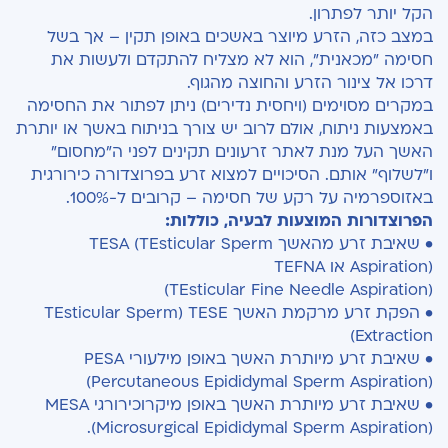
הקל יותר לפתרון.
במצב כזה, הזרע מיוצר באשכים באופן תקין – אך בשל
חסימה "מכאנית", הוא לא מצליח להתקדם ולעשות את
דרכו אל צינור הזרע והחוצה מהגוף.
במקרים מסוימים (ויחסית נדירים) ניתן לפתור את החסימה
באמצעות ניתוח, אולם לרוב יש צורך בניתוח באשך או יותרת
האשך העל מנת לאתר זרעונים תקינים לפני ה"מחסום"
ו"לשלוף" אותם. הסיכויים למצוא זרע בפרוצדורה כירורגית
באזוספרמיה על רקע של חסימה – קרובים ל-100%.
הפרוצדורות המוצעות לבעיה, כוללות:
• שאיבת זרע מהאשך TESA (TEsticular Sperm
Aspiration) או TEFNA
‏(TEsticular Fine Needle Aspiration)
• הפקת זרע מרקמת האשך TESE‏ (TEsticular Sperm
Extraction)
• שאיבת זרע מיותרת האשך באופן מילעורי PESA
(Percutaneous Epididymal Sperm Aspiration‏)
• שאיבת זרע מיותרת האשך באופן מיקרוכירורגי MESA
(Microsurgical Epididymal Sperm Aspiration‏).