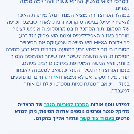
ובמרכז רפואי מצטיין. ההתאוששות וההחלמה ממנה
קצרים.
במהלך הפרוצדורה מוציא המנתח נוזל מיותרת האשך
(האפידידימיס) בגישה מיקרוכירורגית, לאחר שביצע חשיפה
של המקום. תוך הסתכלות במיקרוסקופ, הוא ניגש לצינור
מורחב באזור האפידידימיס וממנו הוא מפיק נוזל זרע.
פרוצדורת MESA היא השיטה שמעניקה את הסיכויים
הטובים ביותר למצוא זרע בתנועה, בגברים ללא זרע מסיבה
חסימתית. היא נחשבת לשיטה עם שיעור הסיבוכים הנמוך
ביותר, והיא הגישה המועדפת במרכזים רבים בעולם.
בזמן הפרוצדורה נשלח הנוזל שנשאב למעבדה לאבחון
תחת מיקרוסקופ. אם לא נמצאו
תאי זרע
חיים ומתנועעים
בנוזל – ישאב המנתח כמות נוספת, וישלח גם אותה
למעבדה.
למידע נוסף אודות
המרכז לפוריות הגבר
של הרצליה
מדיקל סנטר ופרטים נוספים אודות הטיפול,
ניתן למלא
פרטים
בעמוד צור קשר
ונחזור אלייך בהקדם.