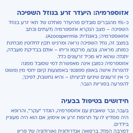
אזוספרמיה: היעדר זרע בנוזל השפיכה
כ-1% מהגברים סובלים מהיעדר מוחלט של תאי זרע בנוזל
השפיכה – מצב הנקרא אזוספרמיה (לעתים נכתב
אזואוספרמיה; באנגלית: Azoospermia).
במצב זה, נוזל השפיכה נראה ומרגיש תקין לחלוטין מבחינת
כמותו, מראהו, צבעו, מרקמו וריחו – אולם בבדיקת מעבדה,
יתגלה שהוא לא מכיל זרעונים כלל.
אזוספרמיה כמובן אינה מאפשרת למי שסובל ממנה
להפרות אישה באופן ספונטני באמצעות קיום יחסי מין (פשוט
כי אין זרעונים שיגיעו לביצית) – והיא נחשבת, לפיכך,
להפרעה בפוריות הגבר.
חידושים בטיפול בבעיה
בעבר, גבר שאובחן עם אזוספרמיה, הוגדר "עקר", והרופא
היה ממליץ לו על תרומת זרע או אימוץ, אם הוא היה מעוניין
בילדים.
למרבה המזל, ברפואה אנדרולוגית (אורולוגיה של פריון