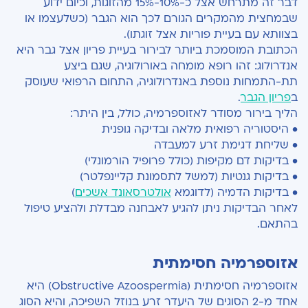
דבר זה מתרחש אצל כ-10%-15% מהזוגות, וכיום ידוע
שבמחצית מהמקרים הגורם לכך הוא הגבר (כשלעצמו או
בצוותא עם בעיית פוריות אצל זוגתו).
הכתובת המוסמכת ביותר לבירור בעיית פריון אצל גבר היא
אנדרולוג: זהו רופא מומחה באורולוגיה, שגם ביצע
תת-התמחות נוספת באנדרולוגיה, התחום הרפואי שעוסק
ב
פריון הגבר
.
הליך בירור מסודר לאזוספרמיה, כולל, בין היתר:
• היסטוריה רפואית מלאה ובדיקה גופנית
• שליחת דגימת זרע למעבדה
• בדיקות דם מקיפות (כולל פרופיל הורמונלי)
• בדיקות גנטיות (למשל לתסמונת קליינפלטר)
• בדיקות הדמיה (לדוגמא
אולטרסאונד אשכים
)
לאחר הבדיקות ניתן להגיע לאבחנה מבדלת ולהציע טיפול
בהתאם.
אזוספרמיה חסימתית
אזוספרמיה חסימתית (Obstructive Azoospermia) היא
אחד מ-2 הסוגים של היעדר זרע בנוזל השפיכה, והיא הסוג