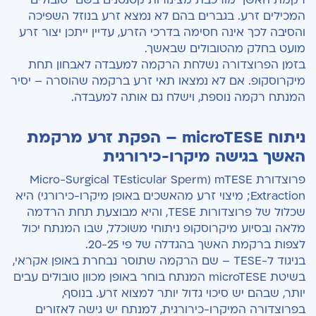
רקמת האשך מורכבת מצינורות קטנטנים בשם "טובולים"
המכילים זרע. בגברים בהם לא נמצא זרע בנוזל השפיכה
והסיבה לכך אינה חסימה בדרכי הזרע, עדיין ייתכן יצור זרע
מועט בחלק מהטובולים שבאשך.
בזמן הפרוצדורה נשלחת הרקמה למעבדה לאבחון תחת
מיקרוסקופ. אם לא נמצאו תאי זרע ברקמה שהוסרה – יסיר
המנתח רקמה נוספת, וישלח גם אותה למעבדה.
ניתוח microTESE – הפקת זרע מרקמת
האשך בגישה מיקרו-כירורגית
פרוצדורת mTESE (Micro-Surgical TEsticular Sperm
Extraction; מיצוי זרע מהאשכים באופן מיקרו-כירורגי) היא
שכלול של פרוצדורות TESE, והיא מבוצעת תחת הרדמה
מלאה ובסיוע מיקרוסקופ ניתוחי משוכלל, שבו המנתח יכול
לצפות ברקמת האשך בהגדלה של פי 20-25.
בניגוד ל-TESE – שם הרקמה שתוסר נבחרת באופן אקראי,
בשיטת microTESE המנתח בוחר באופן מכוון טובולים עבים
יותר, שבהם יש סיכוי גדול יותר למצוא זרע. בנוסף,
בפרוצדורה המיקרו-כירורגית, למנתח יש גישה לאזורים