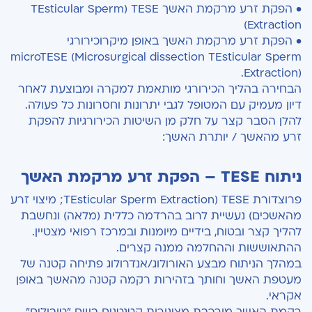
• הפקת זרע מרקמת האשך TESE‏ (TEsticular Sperm
Extraction)
• הפקת זרע מרקמת האשך באופן מיקרוכירורגי
microTESE (Microsurgical dissection TEsticular Sperm
Extraction).
הבחירה בהליך הכירורגי מותאמת למקרה ומבוצעת לאחר
דיון מעמיק עם המטופל לגבי יתרונות וחסרונות כל פעולה.
להלן הסבר קצר על חלק מן השיטות הכירורגיות להפקת
זרע מהאשך / יותרת האשך:
ניתוח TESE – הפקת זרע מרקמת האשך
פרוצדורת TESE (TEsticular Sperm Extraction; מיצוי זרע
מהאשכים) נעשיית לרוב בהרדמה כללית (מלאה) ונחשבת
להליך קצר ובטוח, בידיים מיומנות ובמרכז רפואי מצטיין.
ההתאוששות וההחלמה ממנה קצרים.
במהלך הניתוח מבצע האורולוג/אנדרולוג פתיחה קטנה של
מעטפת האשך וחותך בזהירות רקמה קטנה מהאשך באופן
אקראי.