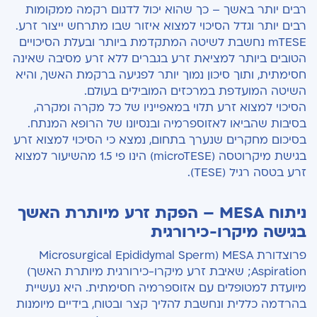
רבים יותר באשך – כך שהוא יכול לדגום רקמה ממקומות
רבים יותר וגדל הסיכוי למצוא איזור שבו מתרחש ייצור זרע.
mTESE נחשבת לשיטה המתקדמת ביותר ובעלת הסיכויים
הטובים ביותר למציאת זרע בגברים ללא זרע מסיבה שאינה
חסימתית, ותוך סיכון נמוך יותר לפגיעה ברקמת האשך, והיא
השיטה המועדפת במרכזים המובילים בעולם.
הסיכוי למצוא זרע תלוי במאפייניו של כל מקרה ומקרה,
בסיבות שהביאו לאזוספרמיה ובנסיונו של הרופא המנתח.
בסיכום מחקרים שנערך בתחום, נמצא כי הסיכוי למצוא זרע
בגישת מיקרוטסה (microTESE) הינו פי 1.5 מהשיעור למצוא
זרע בטסה רגיל (TESE).
ניתוח MESA – הפקת זרע מיותרת האשך
בגישה מיקרו-כירורגית
פרוצדורת MESA (Microsurgical Epididymal Sperm
Aspiration‏; שאיבת זרע מיקרו-כירורגית מיותרת האשך)
מיועדת למטופלים עם אזוספרמיה חסימתית. היא נעשיית
בהרדמה כללית ונחשבת להליך קצר ובטוח, בידיים מיומנות