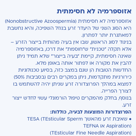
אזוספרמיה לא חסימתית
אזוספרמיה לא חסימתית (Nonobstructive Azoospermia)
היא הסוג השני של היעדר זרע בנוזל השפיכה, והיא נחשבת
למאתגרת יותר לפתרון.
בניגוד לסוג הראשון, שבו אין בעיה מהותית בייצור הזרע –
אלא תקלה "טכנית" ש"חוסמת" את דרכו, באזוספרמיה
שאינה חסימתית, קיימת "בעיה בייצור" שלא תמיד ניתן
להבין את מקורה או לפתור אותה באופן מלא.
החדשות הטובות הן שגם במצב כזה, בסיוע טכנולוגיות
כירורגיות מתקדמות, ניתן במקרים רבים (בסביבות 50%)
למצוא במהלך הפרוצדורה זרע שניתן יהיה להשתמש בו
לצורך הפרייה.
בנוסף, בחלק מהמקרים טיפול הורמונלי עשוי לחדש ייצור
זרע.
הפרוצדורות המוצעות לבעיה, כוללות:
• שאיבת זרע מהאשך TESA (TEsticular Sperm
Aspiration) או TEFNA
‏(TEsticular Fine Needle Aspiration)